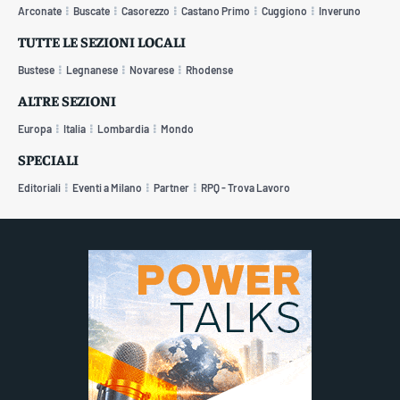
Arconate
Buscate
Casorezzo
Castano Primo
Cuggiono
Inveruno
TUTTE LE SEZIONI LOCALI
Bustese
Legnanese
Novarese
Rhodense
ALTRE SEZIONI
Europa
Italia
Lombardia
Mondo
SPECIALI
Editoriali
Eventi a Milano
Partner
RPQ - Trova Lavoro