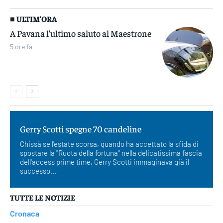
■ ULTIM'ORA
A Pavana l’ultimo saluto al Maestrone
5 ore fa
Gerry Scotti spegne 70 candeline
Chissà se l'estate scorsa, quando ha accettato la sfida di
spostare la "Ruota della fortuna" nella delicatissima fascia
dell'access prime time, Gerry Scotti immaginava già il
successo...
TUTTE LE NOTIZIE
Cronaca