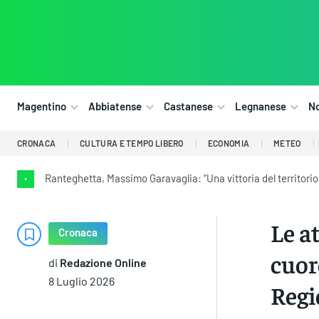
Magentino
Abbiatense
Castanese
Legnanese
N
CRONACA
CULTURA E TEMPO LIBERO
ECONOMIA
METEO
Ranteghetta, Massimo Garavaglia: “Una vittoria del territori
•
Le at
Cronaca
cuor
di
Redazione Online
8 Luglio 2026
Regi