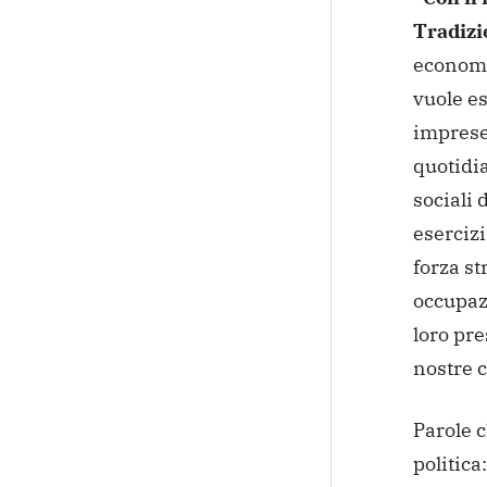
Tradizi
economi
vuole es
imprese 
quotidi
sociali 
eserciz
forza st
occupazi
loro pre
nostre ci
Parole 
politica