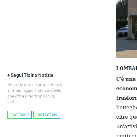
LOMBA
+ Segui Ticino Notizie
C’è una 
Ricevi le notizie prima di tutti
economi
e rimani aggiornato su quello
che offre il territorio in cui
trasfor
vivi.
botteghe
FACEBOOK
INSTAGRAM
oltre q
un’atti
punti di