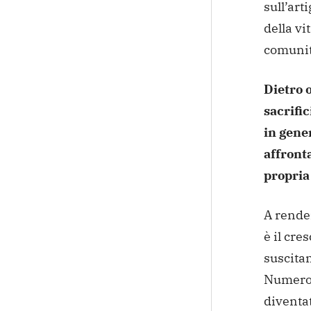
sull’art
della vi
comunità
Dietro o
sacrifi
in gene
affront
propria
A rende
è il cre
suscitan
Numerosi
diventat