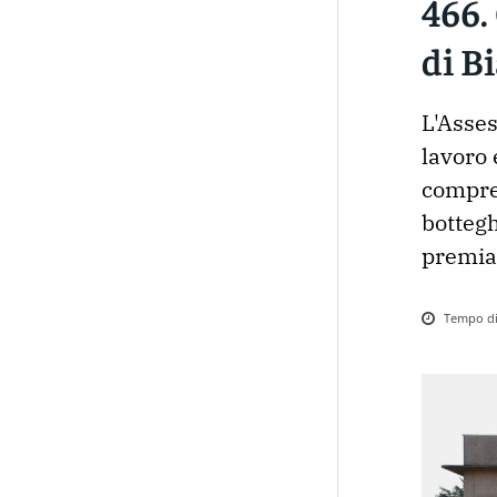
466.
di B
L'Asses
lavoro 
compren
bottegh
premiat
Tempo di 