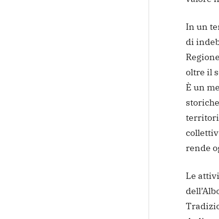
In un t
di indeb
Regione
oltre i
È un mes
storiche
territor
colletti
rende o
Le attiv
dell’Alb
Tradizio