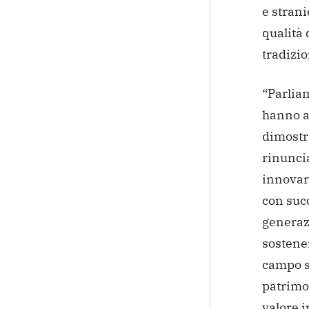
e stranie
qualità 
tradizio
“Parliam
hanno a
dimostr
rinuncia
innovare
con succ
generaz
sostene
campo s
patrimon
valore i