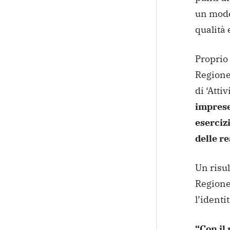
un model
qualità 
Proprio
Regione
di ‘Atti
imprese
eserciz
delle re
Un risul
Regione 
l’identi
“Con il 