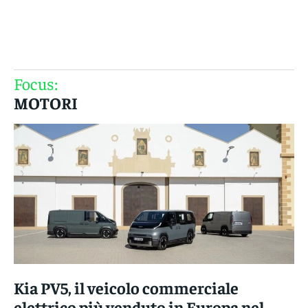
Gruppo Iseni Editori
Focus:
MOTORI
Kia PV5, il veicolo commerciale
elettrico più venduto in Europa nel