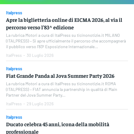
Italpress
Apre la biglietteria online di EICMA 2026, al via il
percorso verso l’83^ edizione
La rubrica Motori a cura di ItalPress su ticinonotizie.it MILANO
(ITALPRESS) – Si apre ufficialmente il percorso che accompagnerà
il pubblico verso l’83ª Esposizione Internazionale...
ItalPress
-
30 Luglio 2026
Italpress
Fiat Grande Panda al Jova Summer Party 2026
La rubrica Motori a cura di ItalPress su ticinonotizie.it ROMA
(ITALPRESS) – FIAT annuncia la partnership in qualità di Main
Partner del Jova Summer Party...
ItalPress
-
29 Luglio 2026
Italpress
Ducato celebra 45 anni, icona della mobilità
professionale