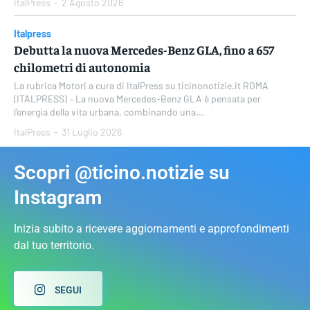
ItalPress
-
2 Agosto 2026
Italpress
Debutta la nuova Mercedes-Benz GLA, fino a 657
chilometri di autonomia
La rubrica Motori a cura di ItalPress su ticinonotizie.it ROMA
(ITALPRESS) – La nuova Mercedes-Benz GLA è pensata per
l’energia della vita urbana, combinando una...
ItalPress
-
31 Luglio 2026
Scopri @ticino.notizie su
Instagram
Inizia subito a ricevere aggiornamenti e approfondimenti
dal tuo territorio.
SEGUI