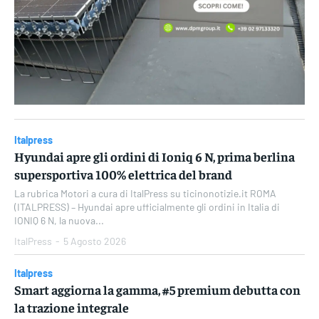
Italpress
Hyundai apre gli ordini di Ioniq 6 N, prima berlina
supersportiva 100% elettrica del brand
La rubrica Motori a cura di ItalPress su ticinonotizie.it ROMA
(ITALPRESS) – Hyundai apre ufficialmente gli ordini in Italia di
IONIQ 6 N, la nuova...
ItalPress
-
5 Agosto 2026
Italpress
Smart aggiorna la gamma, #5 premium debutta con
la trazione integrale