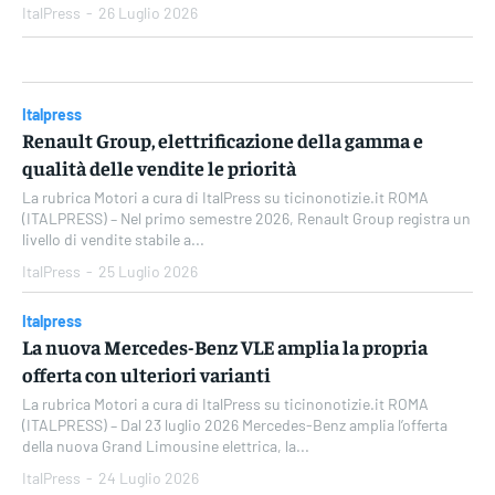
ItalPress
-
26 Luglio 2026
Italpress
Renault Group, elettrificazione della gamma e
qualità delle vendite le priorità
La rubrica Motori a cura di ItalPress su ticinonotizie.it ROMA
(ITALPRESS) – Nel primo semestre 2026, Renault Group registra un
livello di vendite stabile a...
ItalPress
-
25 Luglio 2026
Italpress
La nuova Mercedes-Benz VLE amplia la propria
offerta con ulteriori varianti
La rubrica Motori a cura di ItalPress su ticinonotizie.it ROMA
(ITALPRESS) – Dal 23 luglio 2026 Mercedes-Benz amplia l’offerta
della nuova Grand Limousine elettrica, la...
ItalPress
-
24 Luglio 2026