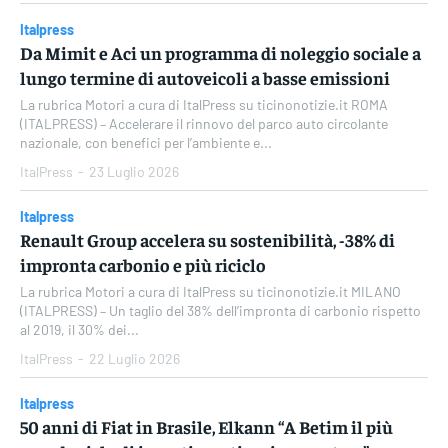
Italpress
Da Mimit e Aci un programma di noleggio sociale a
lungo termine di autoveicoli a basse emissioni
La rubrica Motori a cura di ItalPress su ticinonotizie.it ROMA
(ITALPRESS) – Accelerare il rinnovo del parco auto circolante
nazionale, con benefici per l’ambiente e...
ItalPress
-
23 Luglio 2026
Italpress
Renault Group accelera su sostenibilità, -38% di
impronta carbonio e più riciclo
La rubrica Motori a cura di ItalPress su ticinonotizie.it MILANO
(ITALPRESS) – Un taglio del 38% dell’impronta di carbonio rispetto
al 2019, il 30% dei...
ItalPress
-
22 Luglio 2026
Italpress
50 anni di Fiat in Brasile, Elkann “A Betim il più