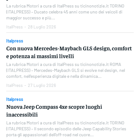
La rubrica Motori a cura di ItalPress su ticinonotizie.it TORINO
(ITALPRESS) – Ducato celebra 45 anni come uno dei veicoli di
maggior successo e più...
ItalPress
-
28 Luglio 2026
Italpress
Con nuova Mercedes-Maybach GLS design, comfort
e potenza ai massimi livelli
La rubrica Motori a cura di ItalPress su ticinonotizie.it ROMA
(ITALPRESS) – Mercedes-Maybach GLS si evolve nel design, nel
comfort, nell’esperienza digitale e nella dinamica...
ItalPress
-
27 Luglio 2026
Italpress
Nuova Jeep Compass 4xe scopre luoghi
inaccessibili
La rubrica Motori a cura di ItalPress su ticinonotizie.it TORINO
(ITALPRESS) – Il secondo episodio delle Jeep Capability Stories
porta gli appassionati dell’off-road nel cuore...