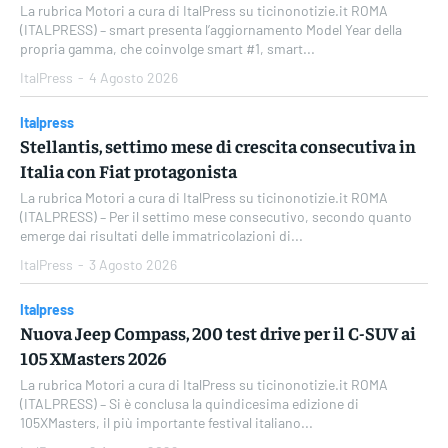
La rubrica Motori a cura di ItalPress su ticinonotizie.it ROMA
(ITALPRESS) – smart presenta l’aggiornamento Model Year della
propria gamma, che coinvolge smart #1, smart...
ItalPress
-
4 Agosto 2026
Italpress
Stellantis, settimo mese di crescita consecutiva in
Italia con Fiat protagonista
La rubrica Motori a cura di ItalPress su ticinonotizie.it ROMA
(ITALPRESS) – Per il settimo mese consecutivo, secondo quanto
emerge dai risultati delle immatricolazioni di...
ItalPress
-
3 Agosto 2026
Italpress
Nuova Jeep Compass, 200 test drive per il C-SUV ai
105 XMasters 2026
La rubrica Motori a cura di ItalPress su ticinonotizie.it ROMA
(ITALPRESS) – Si è conclusa la quindicesima edizione di
105XMasters, il più importante festival italiano...