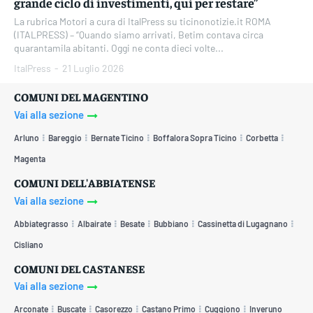
grande ciclo di investimenti, qui per restare”
La rubrica Motori a cura di ItalPress su ticinonotizie.it ROMA
(ITALPRESS) – “Quando siamo arrivati, Betim contava circa
quarantamila abitanti. Oggi ne conta dieci volte...
ItalPress
-
21 Luglio 2026
COMUNI DEL MAGENTINO
Vai alla sezione
Arluno
Bareggio
Bernate Ticino
Boffalora Sopra Ticino
Corbetta
Magenta
COMUNI DELL'ABBIATENSE
Vai alla sezione
Abbiategrasso
Albairate
Besate
Bubbiano
Cassinetta di Lugagnano
Cisliano
COMUNI DEL CASTANESE
Vai alla sezione
Arconate
Buscate
Casorezzo
Castano Primo
Cuggiono
Inveruno