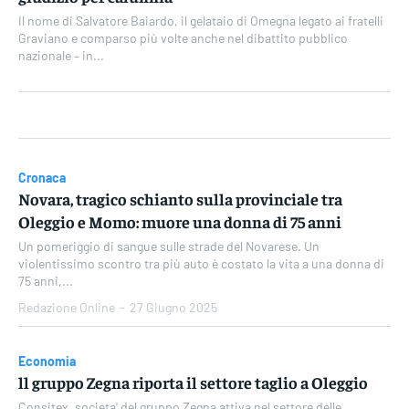
Il nome di Salvatore Baiardo, il gelataio di Omegna legato ai fratelli
Graviano e comparso più volte anche nel dibattito pubblico
nazionale – in...
Cronaca
Novara, tragico schianto sulla provinciale tra
Oleggio e Momo: muore una donna di 75 anni
Un pomeriggio di sangue sulle strade del Novarese. Un
violentissimo scontro tra più auto è costato la vita a una donna di
75 anni,...
Redazione Online
-
27 Giugno 2025
Economia
ll gruppo Zegna riporta il settore taglio a Oleggio
Consitex, societa' del gruppo Zegna attiva nel settore delle