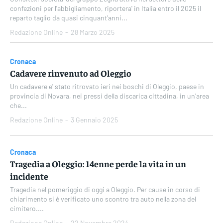
confezioni per l'abbigliamento, riportera' in Italia entro il 2025 il
reparto taglio da quasi cinquant'anni...
Redazione Online
-
28 Marzo 2025
Cronaca
Cadavere rinvenuto ad Oleggio
Un cadavere e' stato ritrovato ieri nei boschi di Oleggio, paese in
provincia di Novara, nei pressi della discarica cittadina, in un'area
che...
Redazione Online
-
3 Gennaio 2025
Cronaca
Tragedia a Oleggio: 14enne perde la vita in un
incidente
Tragedia nel pomeriggio di oggi a Oleggio. Per cause in corso di
chiarimento si è verificato uno scontro tra auto nella zona del
cimitero....
Redazione Online
-
22 Novembre 2024