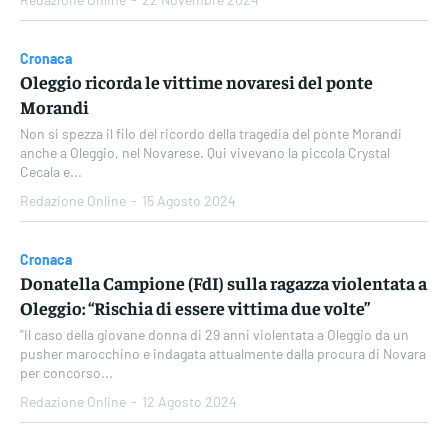
Cronaca
Oleggio ricorda le vittime novaresi del ponte
Morandi
Non si spezza il filo del ricordo della tragedia del ponte Morandi
anche a Oleggio, nel Novarese. Qui vivevano la piccola Crystal
Cecala e...
Redazione Online
-
15 Agosto 2024
Cronaca
Donatella Campione (FdI) sulla ragazza violentata a
Oleggio: “Rischia di essere vittima due volte”
"Il caso della giovane donna di 29 anni violentata a Oleggio da un
pusher marocchino e indagata attualmente dalla procura di Novara
per concorso...
Redazione Online
-
12 Agosto 2024