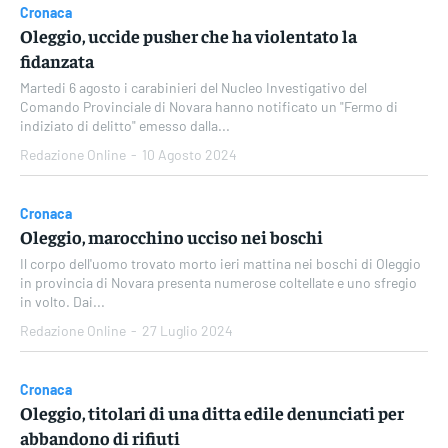
Cronaca
Oleggio, uccide pusher che ha violentato la
fidanzata
Martedi 6 agosto i carabinieri del Nucleo Investigativo del
Comando Provinciale di Novara hanno notificato un "Fermo di
indiziato di delitto" emesso dalla...
Redazione Online
-
10 Agosto 2024
Cronaca
Oleggio, marocchino ucciso nei boschi
Il corpo dell'uomo trovato morto ieri mattina nei boschi di Oleggio
in provincia di Novara presenta numerose coltellate e uno sfregio
in volto. Dai...
Redazione Online
-
27 Luglio 2024
Cronaca
Oleggio, titolari di una ditta edile denunciati per
abbandono di rifiuti