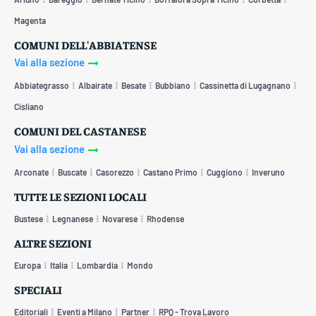
Magenta
COMUNI DELL'ABBIATENSE
Vai alla sezione
Abbiategrasso
Albairate
Besate
Bubbiano
Cassinetta di Lugagnano
Cisliano
COMUNI DEL CASTANESE
Vai alla sezione
Arconate
Buscate
Casorezzo
Castano Primo
Cuggiono
Inveruno
TUTTE LE SEZIONI LOCALI
Bustese
Legnanese
Novarese
Rhodense
ALTRE SEZIONI
Europa
Italia
Lombardia
Mondo
SPECIALI
Editoriali
Eventi a Milano
Partner
RPQ - Trova Lavoro