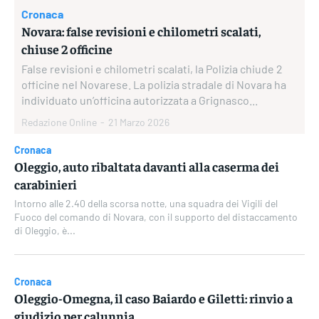
Cronaca
Novara: false revisioni e chilometri scalati,
chiuse 2 officine
False revisioni e chilometri scalati, la Polizia chiude 2
officine nel Novarese. La polizia stradale di Novara ha
individuato un’officina autorizzata a Grignasco...
Redazione Online
-
21 Marzo 2026
Cronaca
Oleggio, auto ribaltata davanti alla caserma dei
carabinieri
Intorno alle 2.40 della scorsa notte, una squadra dei Vigili del
Fuoco del comando di Novara, con il supporto del distaccamento
di Oleggio, è...
Cronaca
Oleggio-Omegna, il caso Baiardo e Giletti: rinvio a
giudizio per calunnia