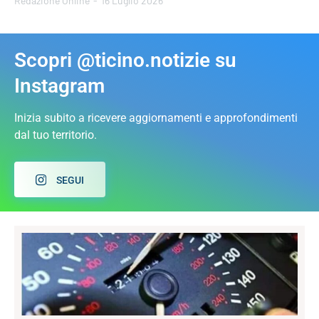
Redazione Online
-
16 Luglio 2026
Scopri @ticino.notizie su
Instagram
Inizia subito a ricevere aggiornamenti e approfondimenti
dal tuo territorio.
SEGUI