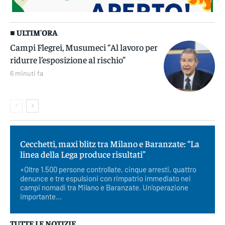
■ ULTIM'ORA
Campi Flegrei, Musumeci “Al lavoro per
ridurre l’esposizione al rischio”
6 minuti fa
Cecchetti, maxi blitz tra Milano e Baranzate: “La
linea della Lega produce risultati”
«Oltre 1.500 persone controllate, cinque arresti, quattro
denunce e tre espulsioni con rimpatrio immediato nei
campi nomadi tra Milano e Baranzate. Un'operazione
importante...
TUTTE LE NOTIZIE