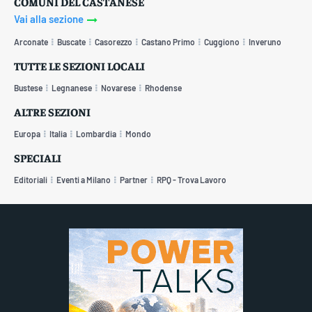
COMUNI DEL CASTANESE
Vai alla sezione
Arconate
Buscate
Casorezzo
Castano Primo
Cuggiono
Inveruno
TUTTE LE SEZIONI LOCALI
Bustese
Legnanese
Novarese
Rhodense
ALTRE SEZIONI
Europa
Italia
Lombardia
Mondo
SPECIALI
Editoriali
Eventi a Milano
Partner
RPQ - Trova Lavoro