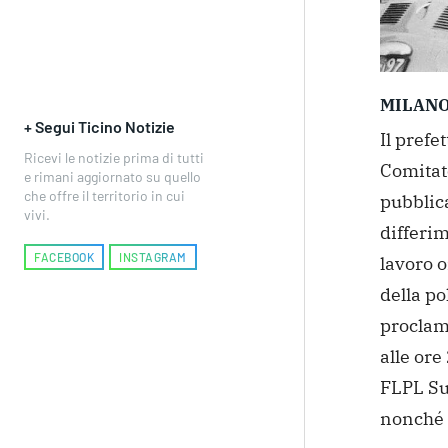
MILAN
+ Segui Ticino Notizie
Il prefe
Ricevi le notizie prima di tutti
Comitato
e rimani aggiornato su quello
che offre il territorio in cui
pubblica
vivi.
differim
FACEBOOK
INSTAGRAM
lavoro o
della po
proclam
alle ore
FLPL Sul
nonché 