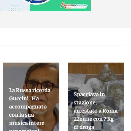
La Russa ricorda
Spacciava in
Guccini “Ha
stazione,
accompagnato
arrestato a Roma
con la sua
22enne con 7 Kg
musica intere
di droga
generazioni”