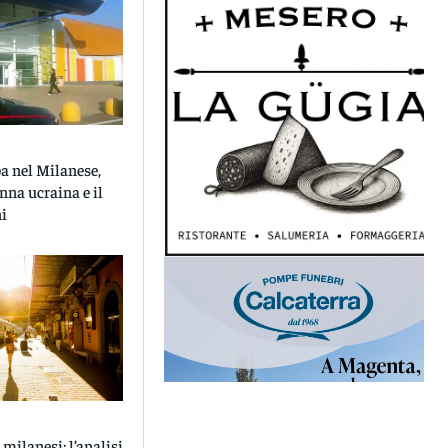
 nel Milanese,
nna ucraina e il
ni
 milanesi: l’analisi