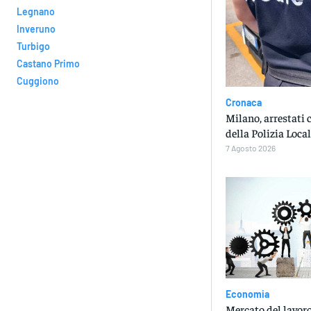
Legnano
Inveruno
Turbigo
Castano Primo
Cuggiono
Cronaca
Milano, arrestati 
della Polizia Loca
7 Agosto 2026
Economia
Mercato del lavoro