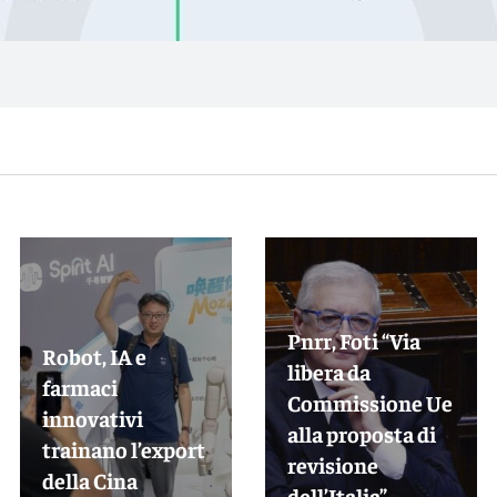
Pnrr, Foti “Via
Robot, IA e
libera da
farmaci
Commissione Ue
innovativi
alla proposta di
trainano l’export
revisione
della Cina
dell’Italia”