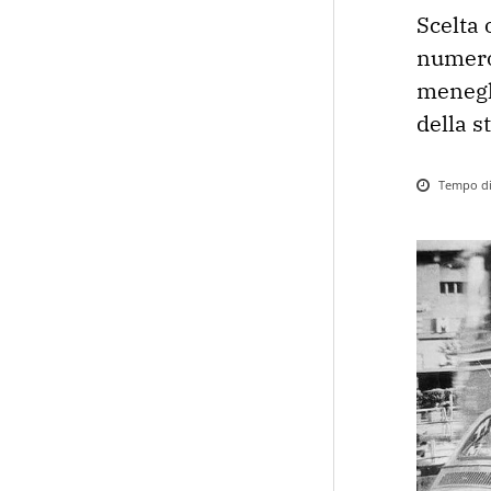
Scelta 
numeros
meneghi
della s
Tempo di 