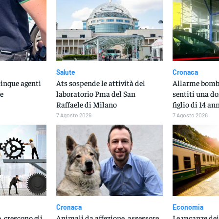
Salute
Cronaca
cinque agenti
Ats sospende le attività del
Allarme bomba
le
laboratorio Pma del San
sentiti una do
Raffaele di Milano
figlio di 14 an
7 Agosto 2026
7 Agosto 2026
Cronaca
Economia
, crescono gli
Animali da affezione, assessore
Le vacanze dei