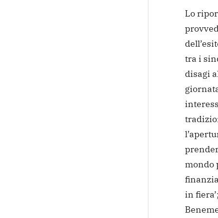
Lo ripor
provved
dell’esi
tra i si
disagi a
giornata
interess
tradizi
l’apertu
prender
mondo po
finanzia
in fiera
Benemere