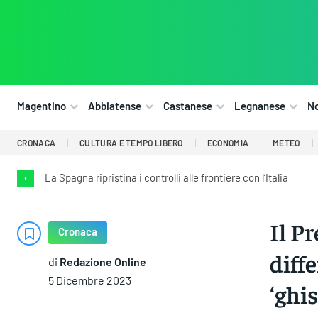
Magentino
Abbiatense
Castanese
Legnanese
N
CRONACA
CULTURA E TEMPO LIBERO
ECONOMIA
METEO
La Spagna ripristina i controlli alle frontiere con l’Italia
•
Il P
Cronaca
diffe
di
Redazione Online
5 Dicembre 2023
‘ghi