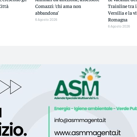
Città
Comazzi: ‘chi ama non
Trainline tra i
abbandona’
Versilia e la v
Romagna
6 Agosto 2026
6 Agosto 2026