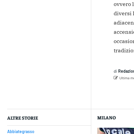
ovvero l
diversi 
adiacent
accensi
occasion
tradizio
di
Redazio
Ultima mo
Con
MILANO
ALTRE STORIE
Abbiategrasso