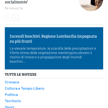
socialmente’
34 minuti fa
Incendi boschivi. Regione Lombardia impegnata
su più fronti
Le elevate temperature, la scarsità delle precipitazioni e
il forte stress della vegetazione mantengono elevato il
rischio di innesco e propagazione degli incendi
boschivi...
TUTTE LE NOTIZIE
Cronaca
Cultura e Tempo Libero
Politica
Territorio
Sport