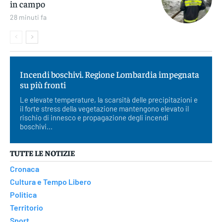
in campo
28 minuti fa
Incendi boschivi. Regione Lombardia impegnata
su più fronti
Le elevate temperature, la scarsità delle precipitazioni e
il forte stress della vegetazione mantengono elevato il
rischio di innesco e propagazione degli incendi
boschivi...
TUTTE LE NOTIZIE
Cronaca
Cultura e Tempo Libero
Politica
Territorio
Sport