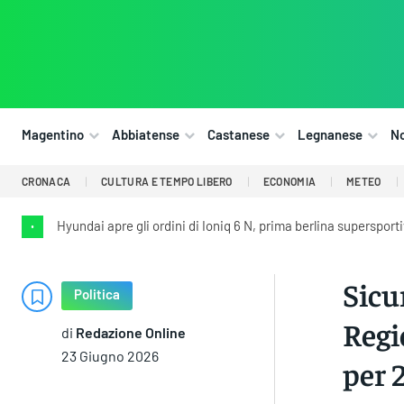
Magentino
Abbiatense
Castanese
Legnanese
N
CRONACA
CULTURA E TEMPO LIBERO
ECONOMIA
METEO
Hyundai apre gli ordini di Ioniq 6 N, prima berlina supersport
•
Sicu
Politica
Regi
di
Redazione Online
23 Giugno 2026
per 