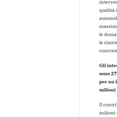
interven
qualità 
automobi
massima 
le doma
le riso
concret
Gli int
sono 27
per un 
milioni 
Il cont
milioni 