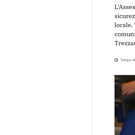
L'Asses
sicurez
locale. 
comuni 
Trezzan
Tempo di 