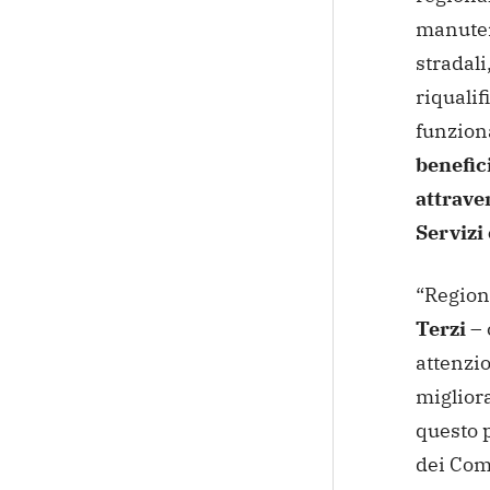
manuten
stradali
riqualif
funziona
benefic
attrave
Servizi
“Region
Terzi
– 
attenzio
migliora
questo 
dei Com