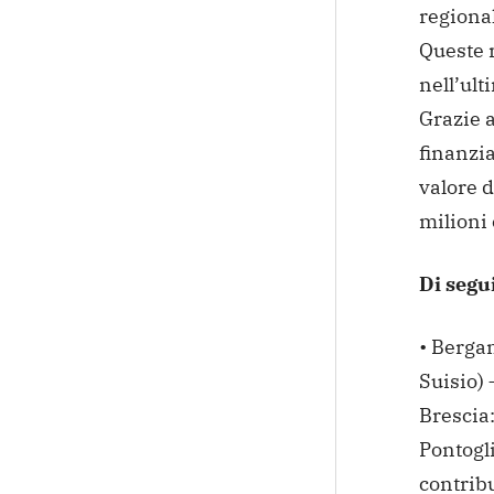
regiona
Queste r
nell’ult
Grazie a
finanzi
valore d
milioni 
Di segui
• Berga
Suisio) 
Brescia:
Pontogli
contribu