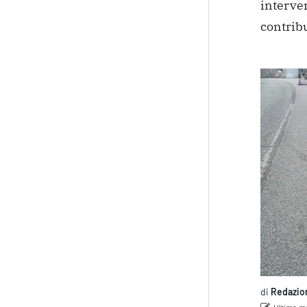
interven
contribu
di
Redazio