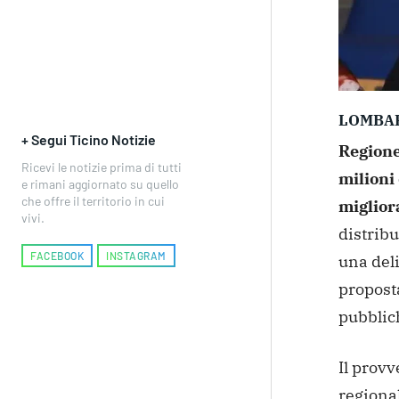
LOMBA
+ Segui Ticino Notizie
Regione
Ricevi le notizie prima di tutti
milioni
e rimani aggiornato su quello
che offre il territorio in cui
miglior
vivi.
distribu
FACEBOOK
INSTAGRAM
una del
proposta
pubblic
Il provv
regiona