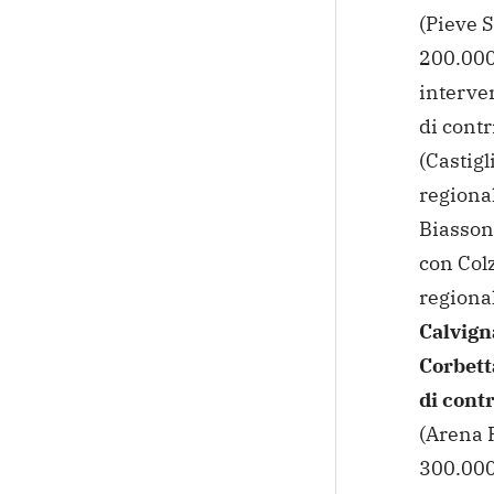
(Pieve 
200.000 
interven
di contr
(Castigl
regional
Biasson
con Col
regional
Calvign
Corbett
di contr
(Arena P
300.000 