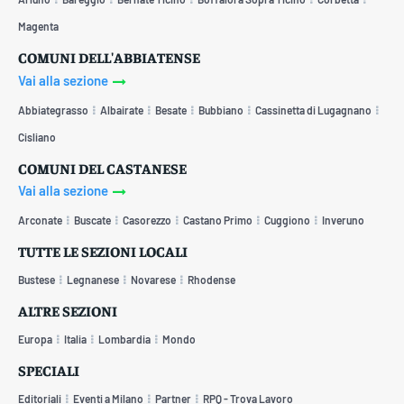
Magenta
COMUNI DELL'ABBIATENSE
Vai alla sezione
Abbiategrasso
Albairate
Besate
Bubbiano
Cassinetta di Lugagnano
Cisliano
COMUNI DEL CASTANESE
Vai alla sezione
Arconate
Buscate
Casorezzo
Castano Primo
Cuggiono
Inveruno
TUTTE LE SEZIONI LOCALI
Bustese
Legnanese
Novarese
Rhodense
ALTRE SEZIONI
Europa
Italia
Lombardia
Mondo
SPECIALI
Editoriali
Eventi a Milano
Partner
RPQ - Trova Lavoro