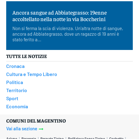
Ancora sangue ad Abbiategrasso: 19enne
accoltellato nella notte in via Boccherini
Non si ferma la scia di violenza. Un'altra notte di sangue,
ancora ad Abbiategrasso, dove un ragazzo di 19 anni è
stato ferito a...
TUTTE LE NOTIZIE
Cronaca
Cultura e Tempo Libero
Politica
Territorio
Sport
Economia
COMUNI DEL MAGENTINO
Vai alla sezione
Arluno
Bareggio
Bernate Ticino
Boffalora Sopra Ticino
Corbetta