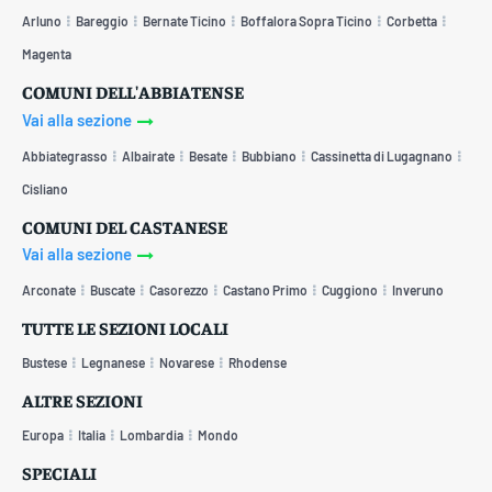
Arluno
Bareggio
Bernate Ticino
Boffalora Sopra Ticino
Corbetta
Magenta
COMUNI DELL'ABBIATENSE
Vai alla sezione
Abbiategrasso
Albairate
Besate
Bubbiano
Cassinetta di Lugagnano
Cisliano
COMUNI DEL CASTANESE
Vai alla sezione
Arconate
Buscate
Casorezzo
Castano Primo
Cuggiono
Inveruno
TUTTE LE SEZIONI LOCALI
Bustese
Legnanese
Novarese
Rhodense
ALTRE SEZIONI
Europa
Italia
Lombardia
Mondo
SPECIALI