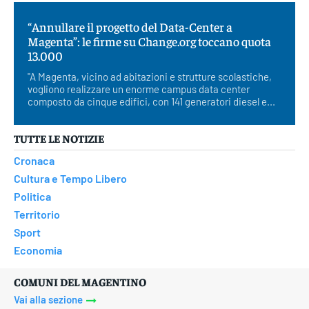
“Annullare il progetto del Data-Center a
Magenta”: le firme su Change.org toccano quota
13.000
"A Magenta, vicino ad abitazioni e strutture scolastiche,
vogliono realizzare un enorme campus data center
composto da cinque edifici, con 141 generatori diesel e...
TUTTE LE NOTIZIE
Cronaca
Cultura e Tempo Libero
Politica
Territorio
Sport
Economia
COMUNI DEL MAGENTINO
Vai alla sezione