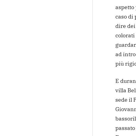
aspetto 
caso di 
dire dei
colorati
guardar
ad intr
più rigi
E durant
villa Be
sede il 
Giovanni
bassoril
passato 