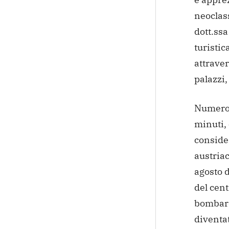
neoclass
dott.ssa
turistic
attraver
palazzi,
Numeros
minuti, 
consider
austriac
agosto 
del cent
bombard
diventat