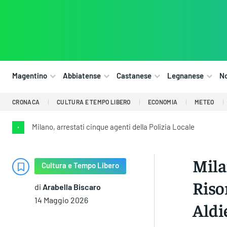
Magentino
Abbiatense
Castanese
Legnanese
N
CRONACA
CULTURA E TEMPO LIBERO
ECONOMIA
METEO
Milano, arrestati cinque agenti della Polizia Locale
•
Mila
Cultura e Tempo Libero
Riso
di
Arabella Biscaro
14 Maggio 2026
Aldi