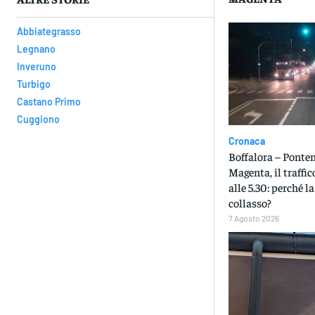
Abbiategrasso
Legnano
Inveruno
Turbigo
Castano Primo
Cuggiono
Cronaca
Boffalora – Ponte
Magenta, il traffic
alle 5.30: perché la
collasso?
7 Agosto 2026