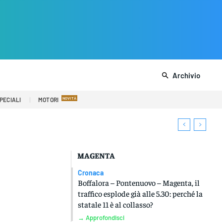
Archivio
PECIALI
MOTORI
MAGENTA
Cronaca
Boffalora – Pontenuovo – Magenta, il
traffico esplode già alle 5.30: perché la
statale 11 è al collasso?
→ Approfondisci