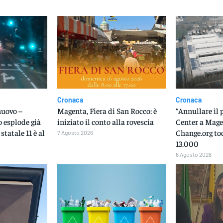
Cronaca
Cronaca
nuovo –
Magenta, Fiera di San Rocco: è
“Annullare il 
o esplode già
iniziato il conto alla rovescia
Center a Magen
 statale 11 è al
Change.org to
7 Agosto 2026
13.000
6 Agosto 2026