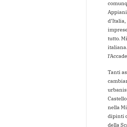
comunque
Appiani
d’Italia
imprese
tutto. M
italiana
l’Accad
Tanti as
cambiame
urbanist
Castello
nella Mi
dipinti 
della Sc