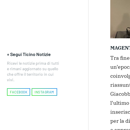
MAGEN
+ Segui Ticino Notizie
Tra fine
Ricevi le notizie prima di tutti
un’epoc
e rimani aggiornato su quello
che offre il territorio in cui
coinvolg
vivi.
riassunt
FACEBOOK
INSTAGRAM
Giacobb
l’ultimo
inseris
per la d
e apprez