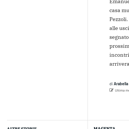
Emanuel
casa mus
Pezzoli.
alle usc
segnato 
prossim
incontri
arriver
di
Arabella
Ultima mo
Con
MAGENTA
ALTRE STORIE