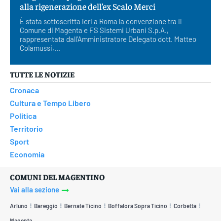
alla rigenerazione dell’ex Scalo Merci
È stata sottoscritta ieri a Roma la convenzione tra il
Comune di Magenta e FS Sistemi Urbani S.p.A.,
rappresentata dall’Amministratore Delegato dott. Matteo
Colamussi,...
TUTTE LE NOTIZIE
Cronaca
Cultura e Tempo Libero
Politica
Territorio
Sport
Economia
COMUNI DEL MAGENTINO
Vai alla sezione
Arluno
Bareggio
Bernate Ticino
Boffalora Sopra Ticino
Corbetta
Magenta