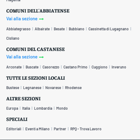
COMUNI DELL'ABBIATENSE
Vai alla sezione
Abbiategrasso
Albairate
Besate
Bubbiano
Cassinetta di Lugagnano
Cisliano
COMUNI DEL CASTANESE
Vai alla sezione
Arconate
Buscate
Casorezzo
Castano Primo
Cuggiono
Inveruno
TUTTE LE SEZIONI LOCALI
Bustese
Legnanese
Novarese
Rhodense
ALTRE SEZIONI
Europa
Italia
Lombardia
Mondo
SPECIALI
Editoriali
Eventi a Milano
Partner
RPQ - Trova Lavoro