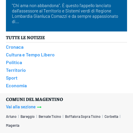
"Chi ama non abbandona". È questo l'appello lanciato
dall'assessore al Territorio e Sistemi verdi di Regione
Lombardia Gianluca Comazzi e da sempre appassionato
di...
TUTTE LE NOTIZIE
Cronaca
Cultura e Tempo Libero
Politica
Territorio
Sport
Economia
COMUNI DEL MAGENTINO
Vai alla sezione
Arluno
Bareggio
Bernate Ticino
Boffalora Sopra Ticino
Corbetta
Magenta