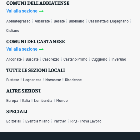
COMUNI DELL'ABBIATENSE
Vai alla sezione
Abbiategrasso
Albairate
Besate
Bubbiano
Cassinetta di Lugagnano
Cisliano
COMUNI DEL CASTANESE
Vai alla sezione
Arconate
Buscate
Casorezzo
Castano Primo
Cuggiono
Inveruno
TUTTE LE SEZIONI LOCALI
Bustese
Legnanese
Novarese
Rhodense
ALTRE SEZIONI
Europa
Italia
Lombardia
Mondo
SPECIALI
Editoriali
Eventi a Milano
Partner
RPQ - Trova Lavoro