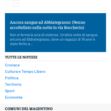
Ancora sangue ad Abbiategrasso: 19enne
accoltellato nella notte in via Boccherini
Non si ferma la scia di violenza. Un'altra notte di sangue,
ancora ad Abbiategrasso, dove un ragazzo di 19 anni è
stato ferito a...
TUTTE LE NOTIZIE
Cronaca
Cultura e Tempo Libero
Politica
Territorio
Sport
Economia
COMUNI DEL MAGENTINO