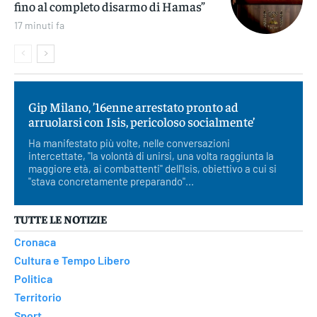
fino al completo disarmo di Hamas”
17 minuti fa
Gip Milano, ’16enne arrestato pronto ad
arruolarsi con Isis, pericoloso socialmente’
Ha manifestato più volte, nelle conversazioni
intercettate, "la volontà di unirsi, una volta raggiunta la
maggiore età, ai combattenti" dell'Isis, obiettivo a cui si
"stava concretamente preparando"...
TUTTE LE NOTIZIE
Cronaca
Cultura e Tempo Libero
Politica
Territorio
Sport