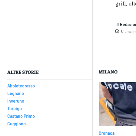
grill, u
di
Redazio
Ultima mo
Con
MILANO
ALTRE STORIE
Abbiategrasso
Legnano
Inveruno
Turbigo
Castano Primo
Cuggiono
Cronaca