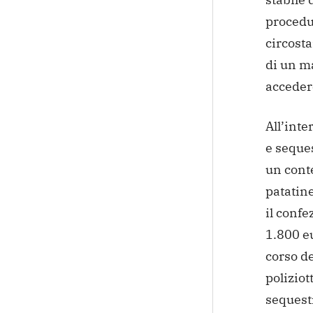
procedut
circosta
di un m
accedere
All’inte
e seque
un
conte
patatine
il conf
1.800 eu
corso de
poliziott
sequestr