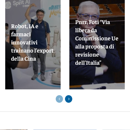
Pnrr, Foti “Via
Robot, IA e
libera da
farmaci
Commissione Ue
innovativi
alla proposta di
trainano l’export
revisione
della Cina
dell’Italia”