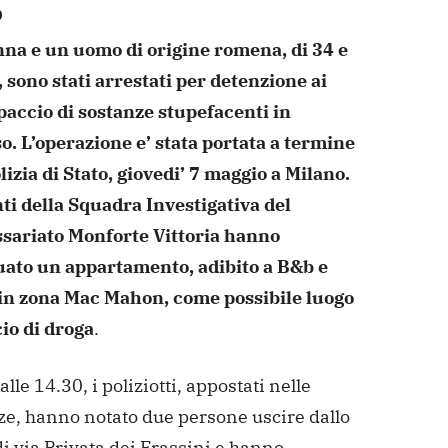
O
na e un uomo di origine romena,
di 34 e
 sono stati arrestati per detenzione ai
paccio di sostanze stupefacenti in
o. L’operazione e’
stata portata a termine
lizia di Stato, giovedi’ 7
maggio a Milano.
ti della Squadra Investigativa del
ariato Monforte Vittoria hanno
uato un
appartamento, adibito a B&b e
 in zona Mac Mahon, come
possibile luogo
io di droga
.
alle 14.30, i poliziotti, appostati nelle
ze,
hanno notato due persone uscire dallo
di via Privata dei
Frassini e hanno