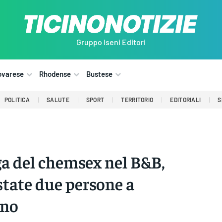
Gruppo Iseni Editori
ovarese
Rhodense
Bustese
POLITICA
SALUTE
SPORT
TERRITORIO
EDITORIALI
S
a del chemsex nel B&B,
state due persone a
ano