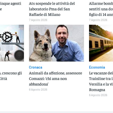
cinque agenti
Ats sospende le attività del
Allarme bomba
le
laboratorio Pma del San
sentiti una do
Raffaele di Milano
figlio di 14 an
7 Agosto 2026
7 Agosto 2026
Cronaca
Economia
, crescono gli
Animali da affezione, assessore
Le vacanze dei
Città
Comazzi: ‘chi ama non
Trainline tra i
abbandona’
Versilia e la v
Romagna
6 Agosto 2026
6 Agosto 2026