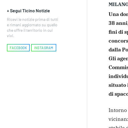
MILAN
+ Segui Ticino Notizie
Una don
Ricevi le notizie prima di tutti
38 anni,
e rimani aggiornato su quello
che offre il territorio in cui
fini di
s
vivi.
concors
FACEBOOK
INSTAGRAM
dalla Po
Gli agen
Commiss
individ
situato
di spacc
Intorno 
vicinan
stabile 