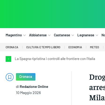
Magentino
Abbiatense
Castanese
Legnanese
N
CRONACA
CULTURA E TEMPO LIBERO
ECONOMIA
METEO
La Spagna ripristina i controlli alle frontiere con l’Italia
•
Drog
Cronaca
arre
di
Redazione Online
10 Maggio 2026
Mil