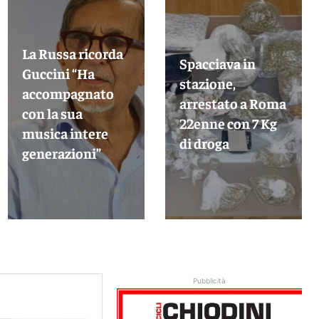
La Russa ricorda
Spacciava in
Guccini “Ha
stazione,
accompagnato
arrestato a Roma
con la sua
22enne con 7 Kg
musica intere
di droga
generazioni”
Pubblicità