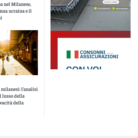
 nel Milanese,
nna ucraina e il
ni
 milanesi: l’analisi
l lusso della
ivacità della