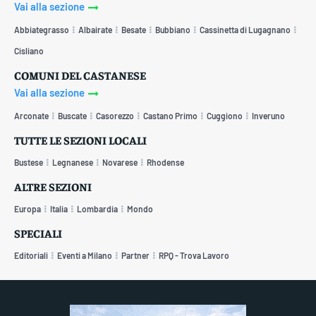
Vai alla sezione
Abbiategrasso
Albairate
Besate
Bubbiano
Cassinetta di Lugagnano
Cisliano
COMUNI DEL CASTANESE
Vai alla sezione
Arconate
Buscate
Casorezzo
Castano Primo
Cuggiono
Inveruno
TUTTE LE SEZIONI LOCALI
Bustese
Legnanese
Novarese
Rhodense
ALTRE SEZIONI
Europa
Italia
Lombardia
Mondo
SPECIALI
Editoriali
Eventi a Milano
Partner
RPQ - Trova Lavoro