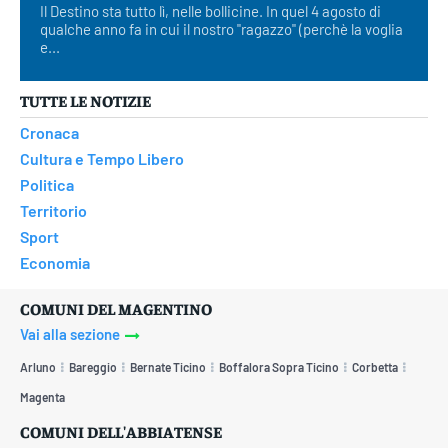
Il Destino sta tutto lì, nelle bollicine. In quel 4 agosto di
qualche anno fa in cui il nostro "ragazzo" (perchè la voglia
e...
TUTTE LE NOTIZIE
Cronaca
Cultura e Tempo Libero
Politica
Territorio
Sport
Economia
COMUNI DEL MAGENTINO
Vai alla sezione
Arluno
Bareggio
Bernate Ticino
Boffalora Sopra Ticino
Corbetta
Magenta
COMUNI DELL'ABBIATENSE