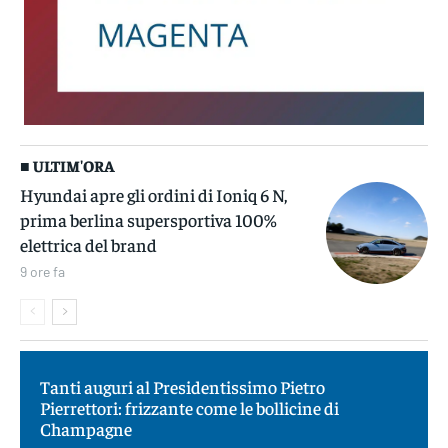
■ ULTIM'ORA
Hyundai apre gli ordini di Ioniq 6 N,
prima berlina supersportiva 100%
elettrica del brand
9 ore fa
Tanti auguri al Presidentissimo Pietro
Pierrettori: frizzante come le bollicine di
Champagne