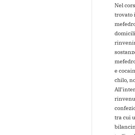
Nel cors
trovato 
mefedro
domicili
rinveni
sostanz
mefedro
e
cocain
chilo, 
All’inte
rinvenut
confezi
tra cui 
bilancin