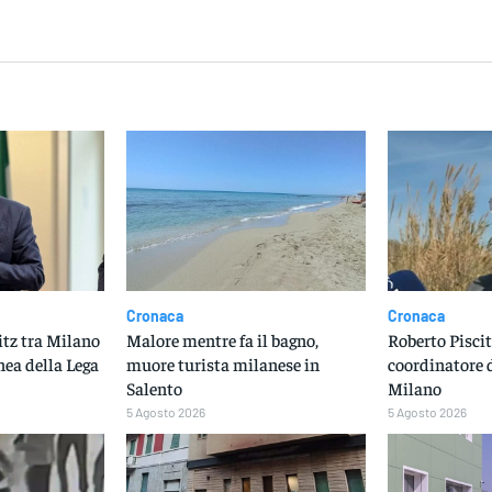
dividere
Cronaca
Cronaca
itz tra Milano
Malore mentre fa il bagno,
Roberto Piscit
nea della Lega
muore turista milanese in
coordinatore 
Salento
Milano
5 Agosto 2026
5 Agosto 2026