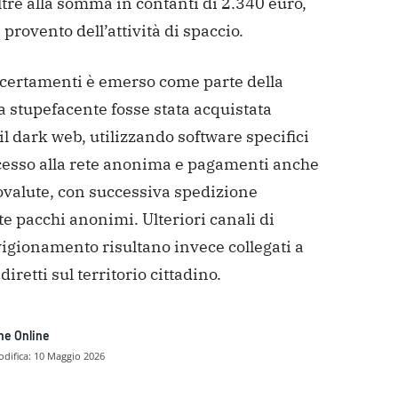
ltre alla
somma in contanti di 2.340 euro,
 provento dell’attività di
spaccio.
ccertamenti è emerso come parte della
a stupefacente
fosse stata acquistata
il dark web, utilizzando software
specifici
ccesso alla rete anonima e pagamenti anche
ovalute, con successiva spedizione
e pacchi anonimi.
Ulteriori canali di
igionamento risultano invece collegati a
diretti sul territorio cittadino.
ne Online
difica:
10 Maggio 2026