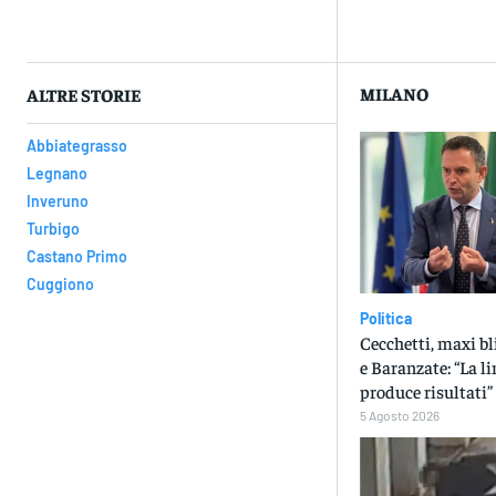
Con
MILANO
ALTRE STORIE
Abbiategrasso
Legnano
Inveruno
Turbigo
Castano Primo
Cuggiono
Politica
Cecchetti, maxi bl
e Baranzate: “La li
produce risultati”
5 Agosto 2026