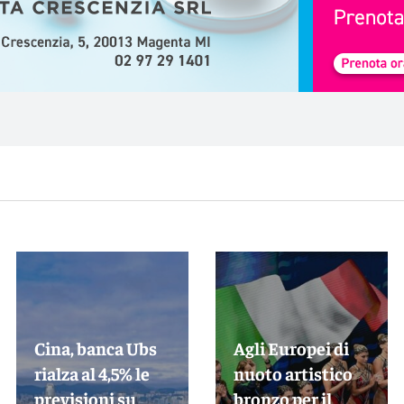
Cina, banca Ubs
Agli Europei di
rialza al 4,5% le
nuoto artistico
previsioni su
bronzo per il