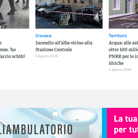
Cronaca
Territorio
e
Incendio all’alba vicino alla
Acqua: alle a
nne, ‘ho
Stazione Centrale
oltre 100 mili
faccio schifo’
PNRR per le i
5 Agosto 2026
idriche
4 Agosto 2026