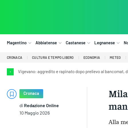
Magentino
Abbiatense
Castanese
Legnanese
N
CRONACA
CULTURA E TEMPO LIBERO
ECONOMIA
METEO
Vigevano: aggredito e rapinato dopo prelievo al bancomat, 
•
Mila
Cronaca
mane
di
Redazione Online
10 Maggio 2026
Alla me