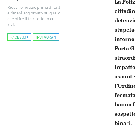
La Poli
Ricevi le notizie prima di tutti
cittadin
e rimani aggiornato su quello
che offre il territorio in cui
detenzio
vivi.
stupefa
FACEBOOK
INSTAGRAM
intorno 
Porta
Ge
straordi
Impatto”
assunt
l’Ordin
fermata
hanno
f
sospetto
bina
ri.