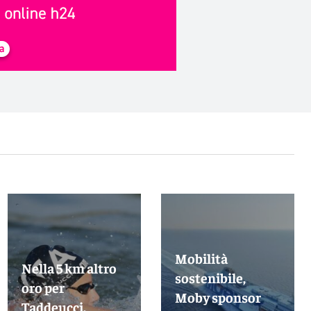
Mobilità
Nella 5 km altro
sostenibile,
oro per
Moby sponsor
Taddeucci,