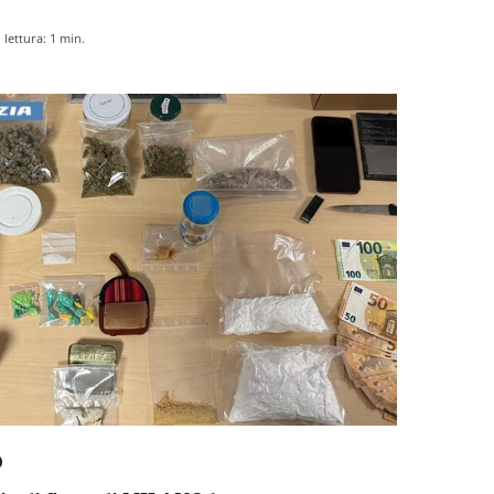
lettura:
1
min.
O