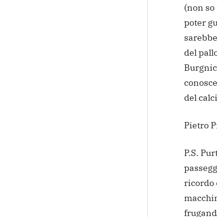
(non so 
poter gu
sarebber
del pall
Burgnic
conosce
del calc
Pietro P
P.S. Pur
passeggi
ricordo
macchina
frugando