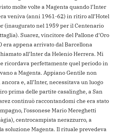
visto molte volte a Magenta quando l’Inter
ra veniva (anni 1961-62) in ritiro all’Hotel
r (inaugurato nel 1959 per il Centenario
ttaglia).
Suarez, vincitore del Pallone d’Oro
0 era appena arrivato dal Barcellona
hiamato all’Inter da Helenio Herrera.
Mi
he ricordava perfettamente quel periodo in
ivano a Magenta.
Appiano Gentile non
 ancora e, all’Inter, necessitava un luogo
itiro prima delle partite casalinghe, a San
rez continuò raccontandomi che era stato
compagno, l’ossonese Mario Mereghetti
Màgia), centrocampista nerazzurro, a
 la soluzione Magenta.
Il rituale prevedeva