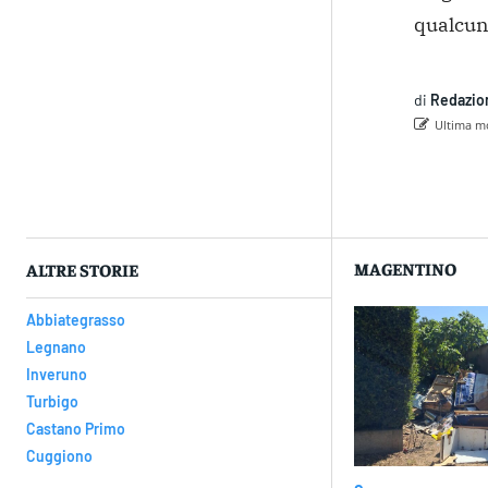
qualcuna
di
Redazio
Ultima mo
Con
MAGENTINO
ALTRE STORIE
Abbiategrasso
Legnano
Inveruno
Turbigo
Castano Primo
Cuggiono