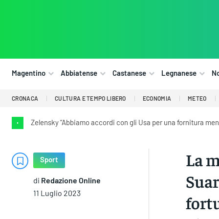
Magentino
Abbiatense
Castanese
Legnanese
N
CRONACA
CULTURA E TEMPO LIBERO
ECONOMIA
METEO
Zelensky “Abbiamo accordi con gli Usa per una fornitura mensi
•
La m
Sport
Suar
di
Redazione Online
11 Luglio 2023
fort