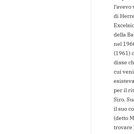
l’avevo 
di Herre
Excelsio
della Ba
nel 196
(1961) c
disse c
cui ven
esisteva
per il r
Siro.
Sua
il suo 
(detto 
trovare