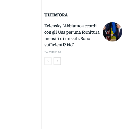
ULTIM'ORA
Zelensky “Abbiamo accordi
con gli Usa per una fornitura
mensili di missili. Sono
sufficienti? No”
23 minuti fa