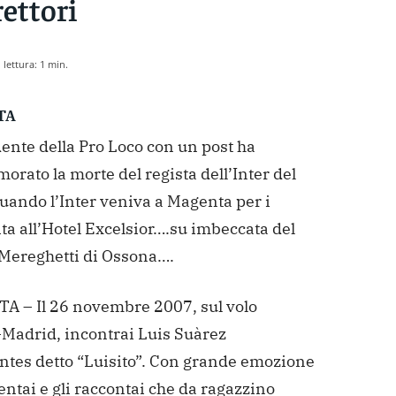
rettori
lettura:
1
min.
TA
dente della Pro Loco con un post ha
rato la morte del regista dell’Inter del
uando l’Inter veniva a Magenta per i
ta all’Hotel Excelsior….su imbeccata del
 Mereghetti di Ossona….
 – Il 26 novembre 2007, sul volo
Madrid, incontrai Luis Suàrez
tes detto “Luisito”.
Con grande emozione
ntai e gli raccontai che da ragazzino