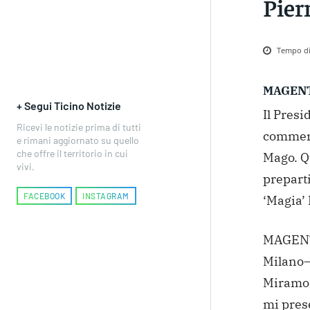
Pier
Tempo di 
MAGEN
+ Segui Ticino Notizie
Il Presi
Ricevi le notizie prima di tutti
commemo
e rimani aggiornato su quello
che offre il territorio in cui
Mago. Q
vivi.
preparti
FACEBOOK
INSTAGRAM
‘Magia’
MAGENTA
Milano–
Miramon
mi prese