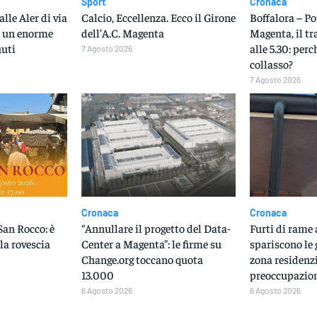
Sport
Cronaca
lle Aler di via
Calcio, Eccellenza. Ecco il Girone
Boffalora – P
o un enorme
dell’A.C. Magenta
Magenta, il tr
iuti
alle 5.30: perch
7 Agosto 2026
collasso?
7 Agosto 2026
Cronaca
Cronaca
San Rocco: è
“Annullare il progetto del Data-
Furti di rame
lla rovescia
Center a Magenta”: le firme su
spariscono le
Change.org toccano quota
zona residenzi
13.000
preoccupazione
6 Agosto 2026
6 Agosto 2026