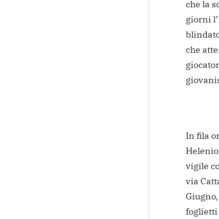
che la s
giorni 
blindato
che att
giocator
giovani
In fila 
Helenio 
vigile c
via Catt
Giugno, 
fogliett