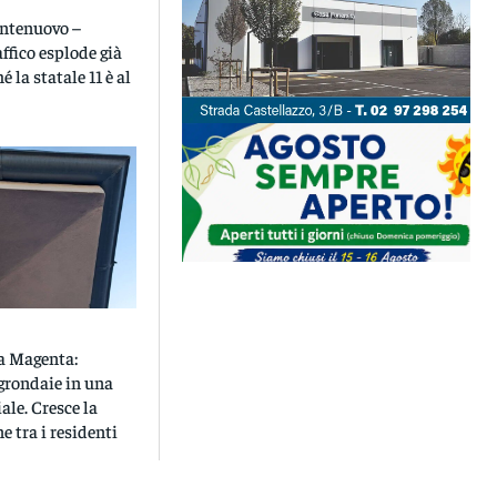
ontenuovo –
affico esplode già
é la statale 11 è al
 a Magenta:
 grondaie in una
ale. Cresce la
 tra i residenti