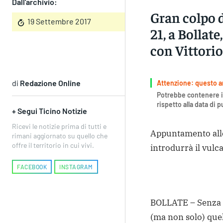
Dall'archivio:
Gran colpo d
19 Settembre 2017
21, a Bollate
con Vittorio
di
Redazione Online
Attenzione: questo art
Potrebbe contenere i
rispetto alla data di 
+ Segui Ticino Notizie
Ricevi le notizie prima di tutti e
Appuntamento alle
rimani aggiornato su quello che
offre il territorio in cui vivi.
introdurrà il vulca
FACEBOOK
INSTAGRAM
BOLLATE – Senza 
(ma non solo) quel