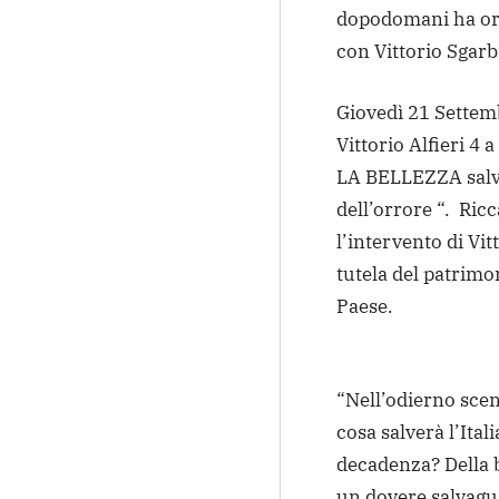
dopodomani ha org
con Vittorio Sgarb
Giovedì 21 Settemb
Vittorio Alfieri 4 a
LA BELLEZZA salve
dell’orrore “. Ric
l’intervento di Vit
tutela del patrimon
Paese.
“Nell’odierno scen
cosa salverà l’Ital
decadenza? Della b
un dovere salvagua