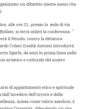
anizzato un dibattito niente meno che
i.
re, alle ore 21, presso la sede di via
 Bollate, si terrà infatti la conferenza: ”
rà il Mondo, contro la dittatura
cardo Colato (Lealtà Azione) introdurrà
torio Sgarbi, da anni in prima linea nella
io artistico e culturale del nostro
ario di appiattimento etico e spirituale
ia dall’incedere dell’orrore e della
ellezza, intesa come valore assoluto, è
rdare l’integrità, difendendo ciò che