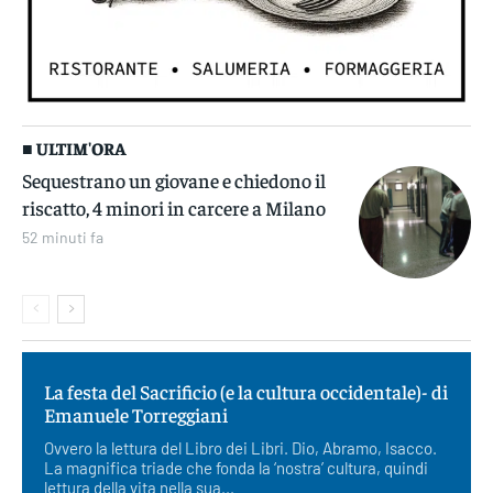
■ ULTIM'ORA
Sequestrano un giovane e chiedono il
riscatto, 4 minori in carcere a Milano
52 minuti fa
La festa del Sacrificio (e la cultura occidentale)- di
Emanuele Torreggiani
Ovvero la lettura del Libro dei Libri. Dio, Abramo, Isacco.
La magnifica triade che fonda la ‘nostra’ cultura, quindi
lettura della vita nella sua...