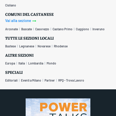
Cisliano
COMUNI DEL CASTANESE
Vai alla sezione
Arconate
Buscate
Casorezzo
Castano Primo
Cuggiono
Inveruno
TUTTE LE SEZIONI LOCALI
Bustese
Legnanese
Novarese
Rhodense
ALTRE SEZIONI
Europa
Italia
Lombardia
Mondo
SPECIALI
Editoriali
Eventi a Milano
Partner
RPQ - Trova Lavoro