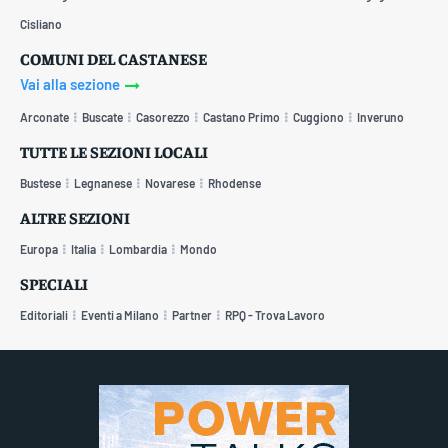
Cisliano
COMUNI DEL CASTANESE
Vai alla sezione
Arconate
Buscate
Casorezzo
Castano Primo
Cuggiono
Inveruno
TUTTE LE SEZIONI LOCALI
Bustese
Legnanese
Novarese
Rhodense
ALTRE SEZIONI
Europa
Italia
Lombardia
Mondo
SPECIALI
Editoriali
Eventi a Milano
Partner
RPQ - Trova Lavoro