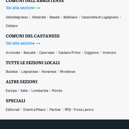
COMUNI DELL'ABBIATENSE
Vai alla sezione
Abbiategrasso
Albairate
Besate
Bubbiano
Cassinetta di Lugagnano
Cisliano
COMUNI DEL CASTANESE
Vai alla sezione
Arconate
Buscate
Casorezzo
Castano Primo
Cuggiono
Inveruno
TUTTE LE SEZIONI LOCALI
Bustese
Legnanese
Novarese
Rhodense
ALTRE SEZIONI
Europa
Italia
Lombardia
Mondo
SPECIALI
Editoriali
Eventi a Milano
Partner
RPQ - Trova Lavoro