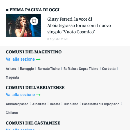
■ PRIMA PAGINA DI OGGI
Giusy Ferreri, la voce di
Abbiategrasso torna con il nuovo
singolo “Vuoto Cosmico”
8 Agosto 2026
COMUNI DEL MAGENTINO
Vai alla sezione
Arluno
Bareggio
Bernate Ticino
Boffalora Sopra Ticino
Corbetta
Magenta
COMUNI DELL'ABBIATENSE
Vai alla sezione
Abbiategrasso
Albairate
Besate
Bubbiano
Cassinetta di Lugagnano
Cisliano
COMUNI DEL CASTANESE
Vai alla sezione