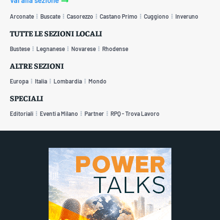
Arconate
Buscate
Casorezzo
Castano Primo
Cuggiono
Inveruno
TUTTE LE SEZIONI LOCALI
Bustese
Legnanese
Novarese
Rhodense
ALTRE SEZIONI
Europa
Italia
Lombardia
Mondo
SPECIALI
Editoriali
Eventi a Milano
Partner
RPQ - Trova Lavoro