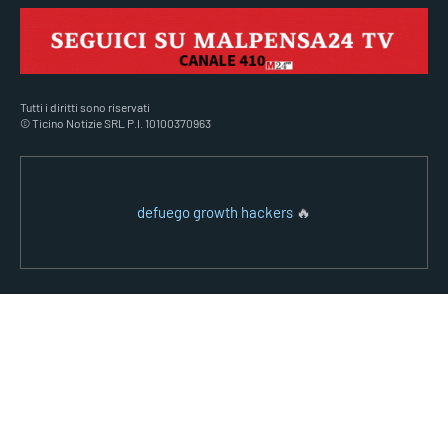
Tutti i diritti sono riservati
© Ticino Notizie SRL P.I. 10100370963
defuego growth hackers
🔥