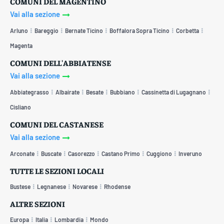
COMUNI DEL MAGENTINO
Vai alla sezione
Arluno
Bareggio
Bernate Ticino
Boffalora Sopra Ticino
Corbetta
Magenta
COMUNI DELL'ABBIATENSE
Vai alla sezione
Abbiategrasso
Albairate
Besate
Bubbiano
Cassinetta di Lugagnano
Cisliano
COMUNI DEL CASTANESE
Vai alla sezione
Arconate
Buscate
Casorezzo
Castano Primo
Cuggiono
Inveruno
TUTTE LE SEZIONI LOCALI
Bustese
Legnanese
Novarese
Rhodense
ALTRE SEZIONI
Europa
Italia
Lombardia
Mondo