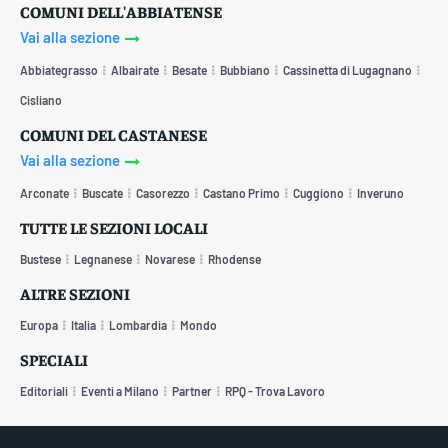
COMUNI DELL'ABBIATENSE
Vai alla sezione
Abbiategrasso
Albairate
Besate
Bubbiano
Cassinetta di Lugagnano
Cisliano
COMUNI DEL CASTANESE
Vai alla sezione
Arconate
Buscate
Casorezzo
Castano Primo
Cuggiono
Inveruno
TUTTE LE SEZIONI LOCALI
Bustese
Legnanese
Novarese
Rhodense
ALTRE SEZIONI
Europa
Italia
Lombardia
Mondo
SPECIALI
Editoriali
Eventi a Milano
Partner
RPQ - Trova Lavoro