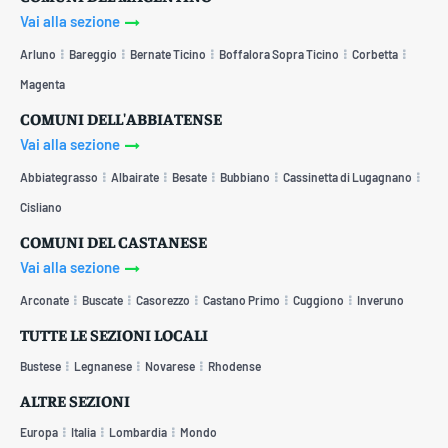
Vai alla sezione
Arluno
Bareggio
Bernate Ticino
Boffalora Sopra Ticino
Corbetta
Magenta
COMUNI DELL'ABBIATENSE
Vai alla sezione
Abbiategrasso
Albairate
Besate
Bubbiano
Cassinetta di Lugagnano
Cisliano
COMUNI DEL CASTANESE
Vai alla sezione
Arconate
Buscate
Casorezzo
Castano Primo
Cuggiono
Inveruno
TUTTE LE SEZIONI LOCALI
Bustese
Legnanese
Novarese
Rhodense
ALTRE SEZIONI
Europa
Italia
Lombardia
Mondo