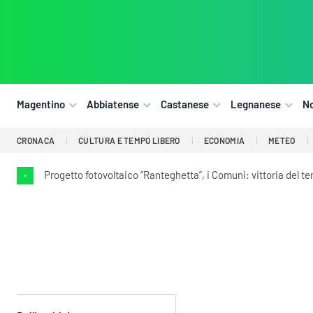
Magentino
Abbiatense
Castanese
Legnanese
N
CRONACA
CULTURA E TEMPO LIBERO
ECONOMIA
METEO
Progetto fotovoltaico “Ranteghetta”, i Comuni: vittoria del ter
•