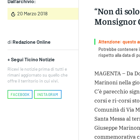
Dall'archivio:
“Non di solo
20 Marzo 2018
Monsignor G
di
Redazione Online
Attenzione: questo art
Potrebbe contenere i
rispetto alla data di 
+ Segui Ticino Notizie
Ricevi le notizie prima di tutti e
MAGENTA – Da Don
rimani aggiornato su quello che
offre il territorio in cui vivi.
Marinoni nella gio
C’è parecchio signi
FACEBOOK
INSTAGRAM
corsi e ri-corsi sto
Comunità di Via Mo
Santa Messa al ter
Giuseppe Marinoni 
commemorativa che