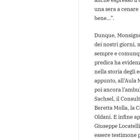
anche espresso il 
una sera a cenare 
bene…”.
Dunque, Monsignor
dei nostri giorni
sempre e comunque
predica ha evidenz
nella storia degli 
appunto, all’Aula 
poi ancora l’ambul
Sachsel, il Consul
Beretta Molla, la 
Oldani. E infine a
Giuseppe Locatelli
essere testimone 