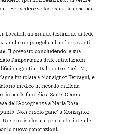
desiderio (poi non realizzato) di venire
qui. Per vedere se facevamo le cose per
 Locatelli un grande testimone di fede
, ma anche un pungolo ad andare avanti
. Il prevosto concludendo la sua
iato l’importanza delle intitolazioni
edifici magentini. Dal Centro Paolo VI,
Magna intitolata a Monsignor Terragni, e
atorio medico in ricordo di Elena
torio per la famiglia a Santa Gianna
Casa dell’Accoglienza a Maria Rosa
ppunto ‘Non di solo pane’ a Monsignor
. Una storia che si ripete e che intende
per le nuove generazioni.