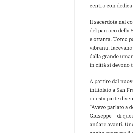
centro con dedica 
Il sacerdote nel co
del parroco della 
e ottanta. Uomo pa
vibranti, facevano
dalla grande umani
in città si devono
A partire dal nuov
intitolato a San F
questa parte divent
“Avevo parlato a d
Giuseppe – di ques
andare avanti. Uno