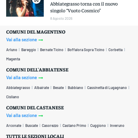
Abbiategrasso torna con il nuovo
singolo “Vuoto Cosmico”
8 Agosto 2026
COMUNI DEL MAGENTINO
Vai alla sezione
Arluno
Bareggio
Bernate Ticino
Boffalora Sopra Ticino
Corbetta
Magenta
COMUNI DELL'ABBIATENSE
Vai alla sezione
Abbiategrasso
Albairate
Besate
Bubbiano
Cassinetta di Lugagnano
Cisliano
COMUNI DEL CASTANESE
Vai alla sezione
Arconate
Buscate
Casorezzo
Castano Primo
Cuggiono
Inveruno
TUTTE LE SEZIONI LOCALI