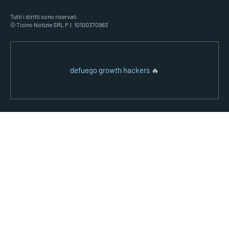
Tutti i diritti sono riservati
© Ticino Notizie SRL P.I. 10100370963
defuego growth hackers
🔥