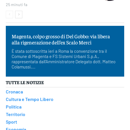
25 minuti fa
Magenta, colpo grosso di Del Gobbo: via libera
alla rigenerazione dell’ex Scalo Merci
È stata sottoscritta ieri a Roma la convenzione tra il
Comune di Magenta e FS Sistemi Urbani S.p.A.,
rappresentata dall’Amministratore Delegato dott. Matteo
Colamussi,...
TUTTE LE NOTIZIE
Cronaca
Cultura e Tempo Libero
Politica
Territorio
Sport
Economia