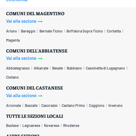
COMUNI DEL MAGENTINO
Vai alla sezione
Arluno
Bareggio
Bernate Ticino
Boffalora Sopra Ticino
Corbetta
Magenta
COMUNI DELL'ABBIATENSE
Vai alla sezione
Abbiategrasso
Albairate
Besate
Bubbiano
Cassinetta di Lugagnano
Cisliano
COMUNI DEL CASTANESE
Vai alla sezione
Arconate
Buscate
Casorezzo
Castano Primo
Cuggiono
Inveruno
TUTTE LE SEZIONI LOCALI
Bustese
Legnanese
Novarese
Rhodense
ALTRE SEZIONI