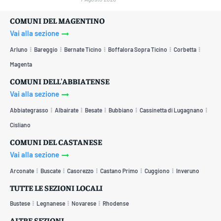
COMUNI DEL MAGENTINO
Vai alla sezione
Arluno
Bareggio
Bernate Ticino
Boffalora Sopra Ticino
Corbetta
Magenta
COMUNI DELL'ABBIATENSE
Vai alla sezione
Abbiategrasso
Albairate
Besate
Bubbiano
Cassinetta di Lugagnano
Cisliano
COMUNI DEL CASTANESE
Vai alla sezione
Arconate
Buscate
Casorezzo
Castano Primo
Cuggiono
Inveruno
TUTTE LE SEZIONI LOCALI
Bustese
Legnanese
Novarese
Rhodense
ALTRE SEZIONI