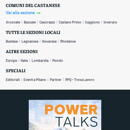
COMUNI DEL CASTANESE
Vai alla sezione
Arconate
Buscate
Casorezzo
Castano Primo
Cuggiono
Inveruno
TUTTE LE SEZIONI LOCALI
Bustese
Legnanese
Novarese
Rhodense
ALTRE SEZIONI
Europa
Italia
Lombardia
Mondo
SPECIALI
Editoriali
Eventi a Milano
Partner
RPQ - Trova Lavoro