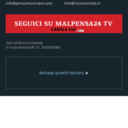
info@pmicomunicare.com
info@ticinonotizie.it
Tutti i diritti sono riservati
© Ticino Notizie SRL P.I. 10100370963
defuego growth hackers
🔥