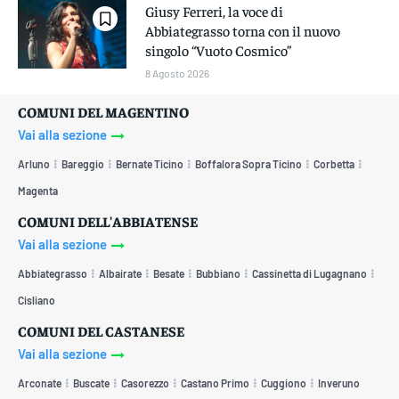
Giusy Ferreri, la voce di
Abbiategrasso torna con il nuovo
singolo “Vuoto Cosmico”
8 Agosto 2026
COMUNI DEL MAGENTINO
Vai alla sezione
Arluno
Bareggio
Bernate Ticino
Boffalora Sopra Ticino
Corbetta
Magenta
COMUNI DELL'ABBIATENSE
Vai alla sezione
Abbiategrasso
Albairate
Besate
Bubbiano
Cassinetta di Lugagnano
Cisliano
COMUNI DEL CASTANESE
Vai alla sezione
Arconate
Buscate
Casorezzo
Castano Primo
Cuggiono
Inveruno