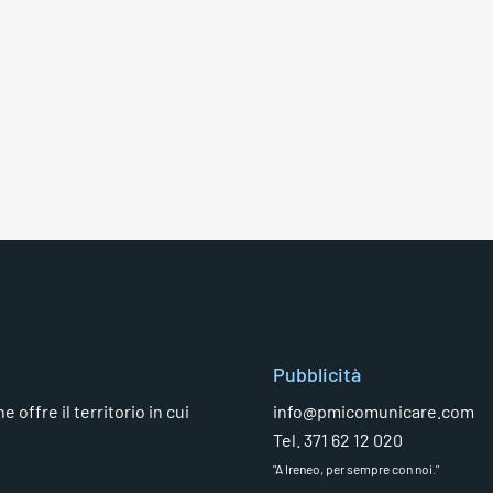
Pubblicità
 offre il territorio in cui
info@pmicomunicare.com
Tel. 371 62 12 020
"A Ireneo, per sempre con noi."