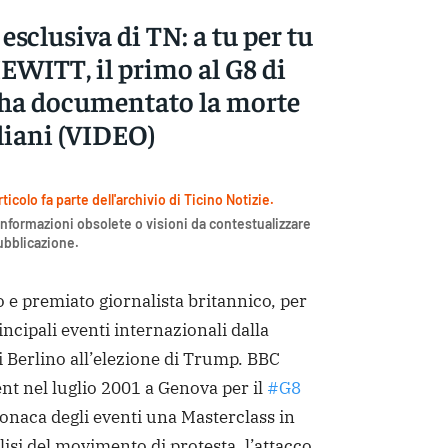
esclusiva di TN: a tu per tu
EWITT, il primo al G8 di
ha documentato la morte
liani (VIDEO)
icolo fa parte dell'archivio di Ticino Notizie.
nformazioni obsolete o visioni da contestualizzare
pubblicazione.
 e premiato giornalista britannico, per
incipali eventi internazionali dalla
 Berlino all’elezione di Trump. BBC
t nel luglio 2001 a Genova per il
#G8
onaca degli eventi una Masterclass in
lisi del movimento di protesta, l’attacco