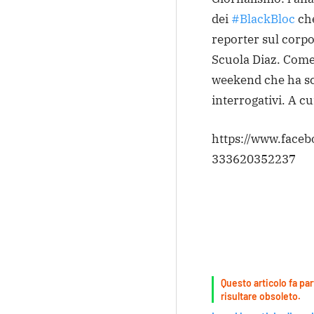
dei
#BlackBloc
che
reporter sul corpo
Scuola Diaz. Come
weekend che ha sc
interrogativi. A c
https://www.face
333620352237
Questo articolo fa par
risultare obsoleto.