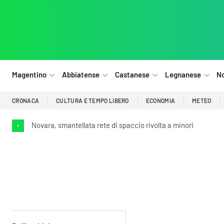
Magentino
Abbiatense
Castanese
Legnanese
N
CRONACA
CULTURA E TEMPO LIBERO
ECONOMIA
METEO
Novara, smantellata rete di spaccio rivolta a minori
•