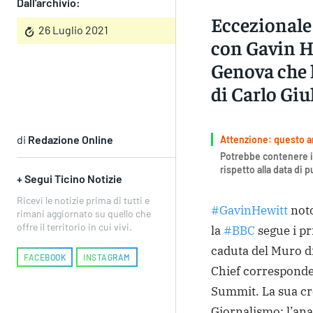
Dall'archivio:
Eccezionale 
26 Luglio 2021
con Gavin H
Genova che 
di Carlo Giu
di
Redazione Online
Attenzione: questo art
Potrebbe contenere i
rispetto alla data di 
+ Segui Ticino Notizie
Ricevi le notizie prima di tutti e
#GavinHewitt
noto
rimani aggiornato su quello che
offre il territorio in cui vivi.
la
#BBC
segue i pr
caduta del Muro di
FACEBOOK
INSTAGRAM
Chief corresponden
Summit. La sua cr
Giornalismo: l’ana