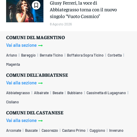
Giusy Ferreri, la voce di
Abbiategrasso torna con il nuovo
singolo “Vuoto Cosmico”
8 Agosto 2026
COMUNI DEL MAGENTINO
Vai alla sezione
Arluno
Bareggio
Bernate Ticino
Boffalora Sopra Ticino
Corbetta
Magenta
COMUNI DELL'ABBIATENSE
Vai alla sezione
Abbiategrasso
Albairate
Besate
Bubbiano
Cassinetta di Lugagnano
Cisliano
COMUNI DEL CASTANESE
Vai alla sezione
Arconate
Buscate
Casorezzo
Castano Primo
Cuggiono
Inveruno