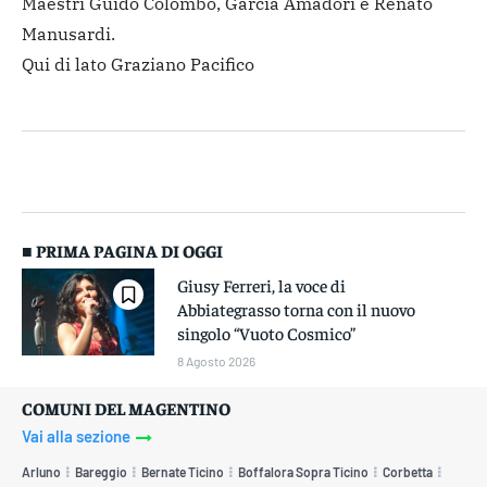
Maestri Guido Colombo, Garcia Amadori e Renato
Manusardi.
Qui di lato Graziano Pacifico
■ PRIMA PAGINA DI OGGI
Giusy Ferreri, la voce di
Abbiategrasso torna con il nuovo
singolo “Vuoto Cosmico”
8 Agosto 2026
COMUNI DEL MAGENTINO
Vai alla sezione
Arluno
Bareggio
Bernate Ticino
Boffalora Sopra Ticino
Corbetta