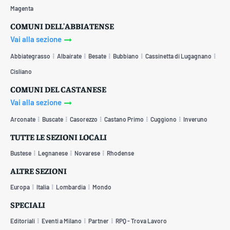
Magenta
COMUNI DELL'ABBIATENSE
Vai alla sezione
Abbiategrasso
Albairate
Besate
Bubbiano
Cassinetta di Lugagnano
Cisliano
COMUNI DEL CASTANESE
Vai alla sezione
Arconate
Buscate
Casorezzo
Castano Primo
Cuggiono
Inveruno
TUTTE LE SEZIONI LOCALI
Bustese
Legnanese
Novarese
Rhodense
ALTRE SEZIONI
Europa
Italia
Lombardia
Mondo
SPECIALI
Editoriali
Eventi a Milano
Partner
RPQ - Trova Lavoro