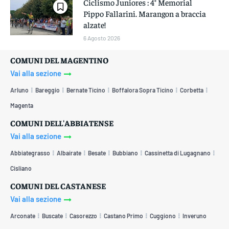
Ciclismo Juniores : 4° Memorial
Pippo Fallarini. Marangon a braccia
alzate!
6 Agosto 2026
COMUNI DEL MAGENTINO
Vai alla sezione
Arluno
Bareggio
Bernate Ticino
Boffalora Sopra Ticino
Corbetta
Magenta
COMUNI DELL'ABBIATENSE
Vai alla sezione
Abbiategrasso
Albairate
Besate
Bubbiano
Cassinetta di Lugagnano
Cisliano
COMUNI DEL CASTANESE
Vai alla sezione
Arconate
Buscate
Casorezzo
Castano Primo
Cuggiono
Inveruno