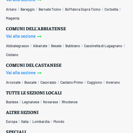
Arluno
Bareggio
Bernate Ticino
Boffalora Sopra Ticino
Corbetta
Magenta
COMUNI DELL'ABBIATENSE
Vai alla sezione
Abbiategrasso
Albairate
Besate
Bubbiano
Cassinetta di Lugagnano
Cisliano
COMUNI DEL CASTANESE
Vai alla sezione
Arconate
Buscate
Casorezzo
Castano Primo
Cuggiono
Inveruno
TUTTE LE SEZIONI LOCALI
Bustese
Legnanese
Novarese
Rhodense
ALTRE SEZIONI
Europa
Italia
Lombardia
Mondo
SPECIALI