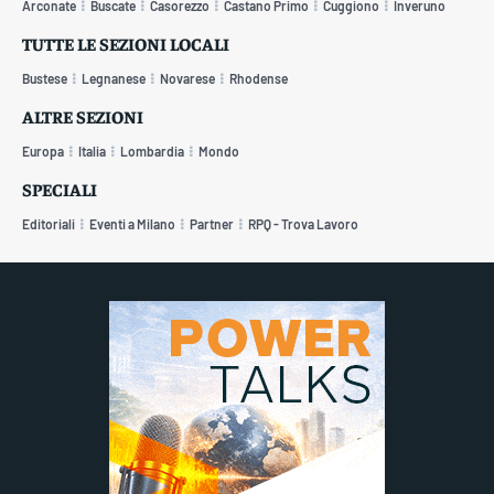
Arconate
Buscate
Casorezzo
Castano Primo
Cuggiono
Inveruno
TUTTE LE SEZIONI LOCALI
Bustese
Legnanese
Novarese
Rhodense
ALTRE SEZIONI
Europa
Italia
Lombardia
Mondo
SPECIALI
Editoriali
Eventi a Milano
Partner
RPQ - Trova Lavoro