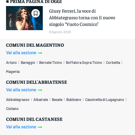
■ PRIMA PAGINA DI OGGI
Giusy Ferreri, la voce di
Abbiategrasso torna con il nuovo
singolo “Vuoto Cosmico”
8 Agosto 2026
COMUNI DEL MAGENTINO
Vai alla sezione
Arluno
Bareggio
Bernate Ticino
Boffalora Sopra Ticino
Corbetta
Magenta
COMUNI DELL'ABBIATENSE
Vai alla sezione
Abbiategrasso
Albairate
Besate
Bubbiano
Cassinetta di Lugagnano
Cisliano
COMUNI DEL CASTANESE
Vai alla sezione