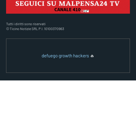
Tutti i diritti sono riservati
© Ticino Notizie SRL P.I. 10100370963
defuego growth hackers
🔥