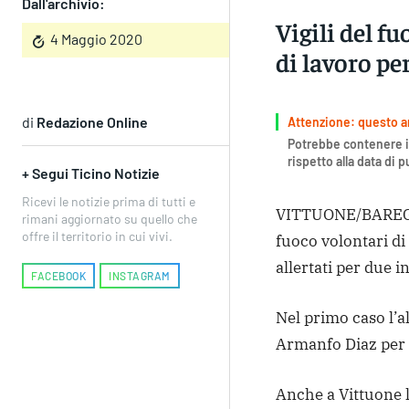
Dall'archivio:
Vigili del f
4 Maggio 2020
di lavoro pe
di
Redazione Online
Attenzione: questo art
Potrebbe contenere i
rispetto alla data di 
+ Segui Ticino Notizie
Ricevi le notizie prima di tutti e
VITTUONE/BAREGGIO
rimani aggiornato su quello che
offre il territorio in cui vivi.
fuoco volontari di
allertati per due i
FACEBOOK
INSTAGRAM
Nel primo caso l’al
Armanfo Diaz per d
Anche a Vittuone 