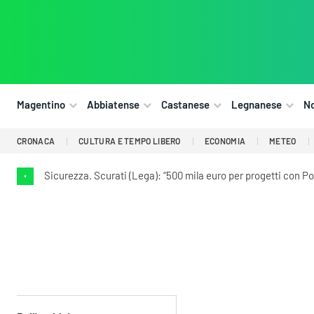
Magentino
Abbiatense
Castanese
Legnanese
N
CRONACA
CULTURA E TEMPO LIBERO
ECONOMIA
METEO
Sicurezza. Scurati (Lega): “500 mila euro per progetti con Pol
•