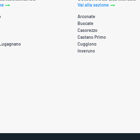
ne
Vai alla sezione
o
Arconate
Buscate
Casorezzo
Castano Primo
 Lugagnano
Cuggiono
Inveruno