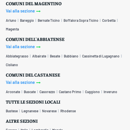
COMUNI DEL MAGENTINO
Vai alla sezione
Arluno
Bareggio
Bernate Ticino
Boffalora Sopra Ticino
Corbetta
Magenta
COMUNI DELL'ABBIATENSE
Vai alla sezione
Abbiategrasso
Albairate
Besate
Bubbiano
Cassinetta di Lugagnano
Cisliano
COMUNI DEL CASTANESE
Vai alla sezione
Arconate
Buscate
Casorezzo
Castano Primo
Cuggiono
Inveruno
TUTTE LE SEZIONI LOCALI
Bustese
Legnanese
Novarese
Rhodense
ALTRE SEZIONI
Europa
Italia
Lombardia
Mondo