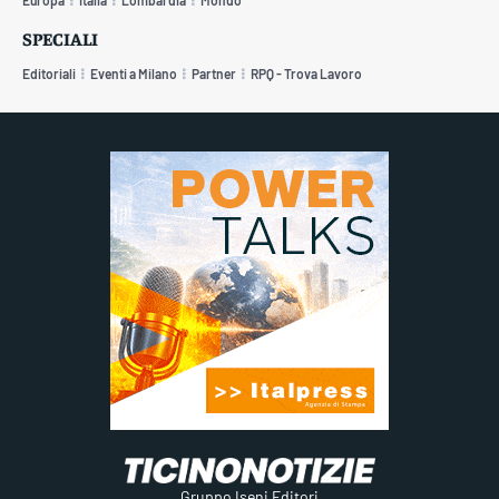
SPECIALI
Editoriali
Eventi a Milano
Partner
RPQ - Trova Lavoro
Gruppo Iseni Editori