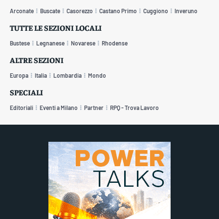
Arconate
Buscate
Casorezzo
Castano Primo
Cuggiono
Inveruno
TUTTE LE SEZIONI LOCALI
Bustese
Legnanese
Novarese
Rhodense
ALTRE SEZIONI
Europa
Italia
Lombardia
Mondo
SPECIALI
Editoriali
Eventi a Milano
Partner
RPQ - Trova Lavoro