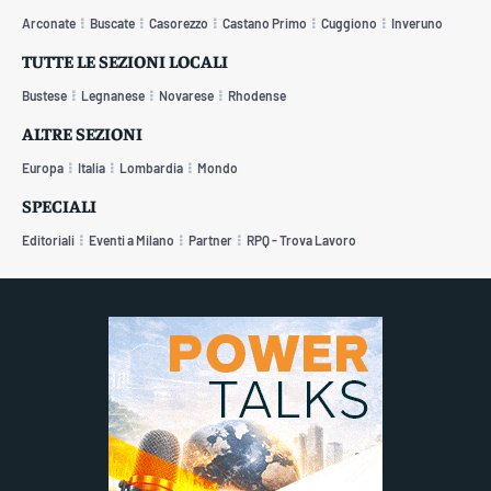
Arconate
Buscate
Casorezzo
Castano Primo
Cuggiono
Inveruno
TUTTE LE SEZIONI LOCALI
Bustese
Legnanese
Novarese
Rhodense
ALTRE SEZIONI
Europa
Italia
Lombardia
Mondo
SPECIALI
Editoriali
Eventi a Milano
Partner
RPQ - Trova Lavoro