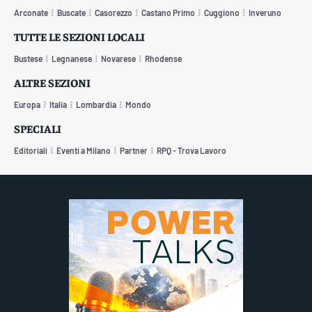
Arconate
Buscate
Casorezzo
Castano Primo
Cuggiono
Inveruno
TUTTE LE SEZIONI LOCALI
Bustese
Legnanese
Novarese
Rhodense
ALTRE SEZIONI
Europa
Italia
Lombardia
Mondo
SPECIALI
Editoriali
Eventi a Milano
Partner
RPQ - Trova Lavoro