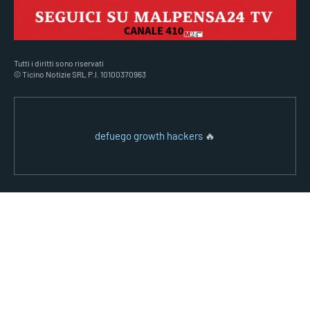
Tutti i diritti sono riservati
© Ticino Notizie SRL P.I. 10100370963
defuego growth hackers
🔥