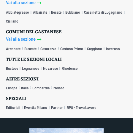
Vai alla sezione
Abbiategrasso
Albairate
Besate
Bubbiano
Cassinetta di Lugagnano
Cisliano
COMUNI DEL CASTANESE
Vai alla sezione
Arconate
Buscate
Casorezzo
Castano Primo
Cuggiono
Inveruno
TUTTE LE SEZIONI LOCALI
Bustese
Legnanese
Novarese
Rhodense
ALTRE SEZIONI
Europa
Italia
Lombardia
Mondo
SPECIALI
Editoriali
Eventi a Milano
Partner
RPQ - Trova Lavoro