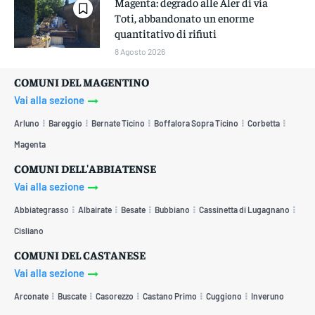
Magenta: degrado alle Aler di via
Toti, abbandonato un enorme
quantitativo di rifiuti
8 Agosto 2026
COMUNI DEL MAGENTINO
Vai alla sezione
Arluno
Bareggio
Bernate Ticino
Boffalora Sopra Ticino
Corbetta
Magenta
COMUNI DELL'ABBIATENSE
Vai alla sezione
Abbiategrasso
Albairate
Besate
Bubbiano
Cassinetta di Lugagnano
Cisliano
COMUNI DEL CASTANESE
Vai alla sezione
Arconate
Buscate
Casorezzo
Castano Primo
Cuggiono
Inveruno