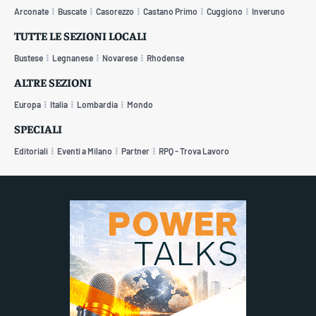
Arconate
Buscate
Casorezzo
Castano Primo
Cuggiono
Inveruno
TUTTE LE SEZIONI LOCALI
Bustese
Legnanese
Novarese
Rhodense
ALTRE SEZIONI
Europa
Italia
Lombardia
Mondo
SPECIALI
Editoriali
Eventi a Milano
Partner
RPQ - Trova Lavoro