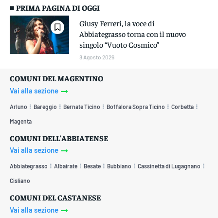
■ PRIMA PAGINA DI OGGI
Giusy Ferreri, la voce di
Abbiategrasso torna con il nuovo
singolo “Vuoto Cosmico”
8 Agosto 2026
COMUNI DEL MAGENTINO
Vai alla sezione
Arluno
Bareggio
Bernate Ticino
Boffalora Sopra Ticino
Corbetta
Magenta
COMUNI DELL'ABBIATENSE
Vai alla sezione
Abbiategrasso
Albairate
Besate
Bubbiano
Cassinetta di Lugagnano
Cisliano
COMUNI DEL CASTANESE
Vai alla sezione