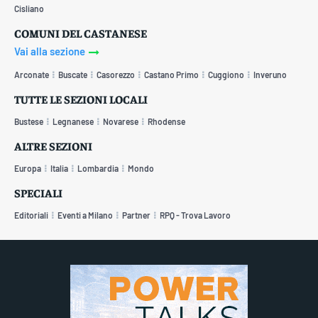
Cisliano
COMUNI DEL CASTANESE
Vai alla sezione
Arconate
Buscate
Casorezzo
Castano Primo
Cuggiono
Inveruno
TUTTE LE SEZIONI LOCALI
Bustese
Legnanese
Novarese
Rhodense
ALTRE SEZIONI
Europa
Italia
Lombardia
Mondo
SPECIALI
Editoriali
Eventi a Milano
Partner
RPQ - Trova Lavoro