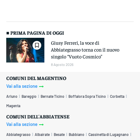
■ PRIMA PAGINA DI OGGI
Giusy Ferreri, la voce di
Abbiategrasso torna con il nuovo
singolo “Vuoto Cosmico”
8 Agosto 2026
COMUNI DEL MAGENTINO
Vai alla sezione
Arluno
Bareggio
Bernate Ticino
Boffalora Sopra Ticino
Corbetta
Magenta
COMUNI DELL'ABBIATENSE
Vai alla sezione
Abbiategrasso
Albairate
Besate
Bubbiano
Cassinetta di Lugagnano