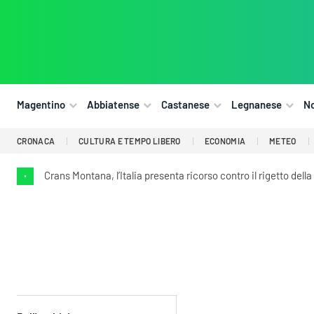
Magentino
Abbiatense
Castanese
Legnanese
N
CRONACA
CULTURA E TEMPO LIBERO
ECONOMIA
METEO
Crans Montana, l’Italia presenta ricorso contro il rigetto della
•