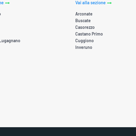
ne
Vai alla sezione
o
Arconate
Buscate
Casorezzo
Castano Primo
 Lugagnano
Cuggiono
Inveruno