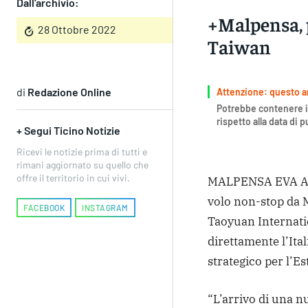
Dall'archivio:
+Malpensa, 
28 Ottobre 2022
Taiwan
di
Redazione Online
Attenzione: questo art
Potrebbe contenere i
rispetto alla data di 
+ Segui Ticino Notizie
Ricevi le notizie prima di tutti e
rimani aggiornato su quello che
offre il territorio in cui vivi.
MALPENSA EVA Air
volo non-stop da 
FACEBOOK
INSTAGRAM
Taoyuan Internatio
direttamente l’Ita
strategico per l’E
“L’arrivo di una 