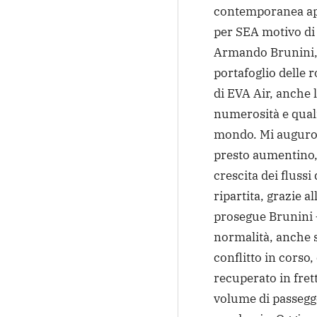
contemporanea ape
per SEA motivo di
Armando Brunini, c
portafoglio delle r
di EVA Air, anche 
numerosità e qualit
mondo. Mi auguro 
presto aumentino, g
crescita dei flussi
ripartita, grazie a
prosegue Brunini – 
normalità, anche s
conflitto in corso
recuperato in fre
volume di passegge